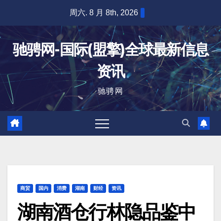
跳
周六. 8 月 8th, 2026
至
内
驰骋网-国际(盟擎)全球最新信息
容
资讯
驰骋网
商贸
国内
消费
湖南
财经
资讯
湖南酒仓行林隐品鉴中