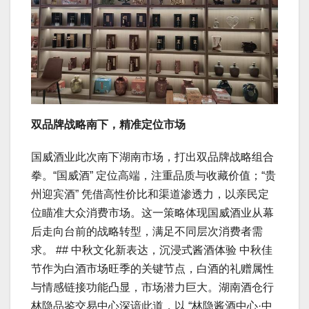
双品牌战略南下，精准定位市场
国威酒业此次南下湖南市场，打出双品牌战略组合
拳。“国威酒” 定位高端，注重品质与收藏价值；“贵
州迎宾酒” 凭借高性价比和渠道渗透力，以亲民定
位瞄准大众消费市场。这一策略体现国威酒业从幕
后走向台前的战略转型，满足不同层次消费者需
求。 ## 中秋文化新表达，沉浸式酱酒体验 中秋佳
节作为白酒市场旺季的关键节点，白酒的礼赠属性
与情感链接功能凸显，市场潜力巨大。湖南酒仓行
林隐品鉴交易中心深谙此道，以 “林隐酱酒中心·中