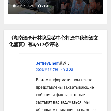
8 月 5, 2026
ZPJ
《湖南酒仓行林隐品鉴中心打造中秋酱酒文
化盛宴》有3,417条评论
JeffreyEnelf
说道：
2026年4月7日 上午3:28
В этом информативном тексте
представлены захватывающие
события и факты, которые
заставят вас задуматься. Мы
обращаем внимание на важные