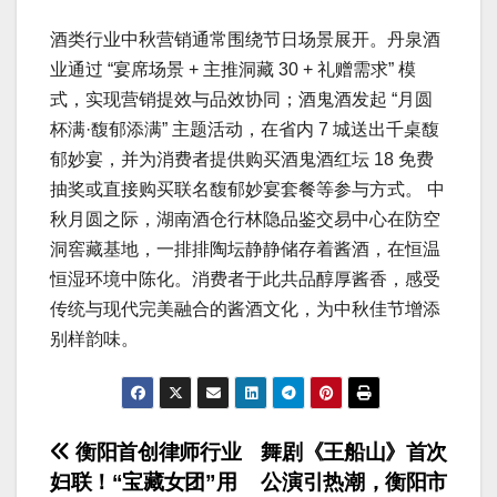
酒类行业中秋营销通常围绕节日场景展开。丹泉酒
业通过 “宴席场景 + 主推洞藏 30 + 礼赠需求” 模
式，实现营销提效与品效协同；酒鬼酒发起 “月圆
杯满·馥郁添满” 主题活动，在省内 7 城送出千桌馥
郁妙宴，并为消费者提供购买酒鬼酒红坛 18 免费
抽奖或直接购买联名馥郁妙宴套餐等参与方式。 中
秋月圆之际，湖南酒仓行林隐品鉴交易中心在防空
洞窖藏基地，一排排陶坛静静储存着酱酒，在恒温
恒湿环境中陈化。消费者于此共品醇厚酱香，感受
传统与现代完美融合的酱酒文化，为中秋佳节增添
别样韵味。
文
衡阳首创律师行业
舞剧《王船山》首次
妇联！“宝藏女团”用
公演引热潮，衡阳市