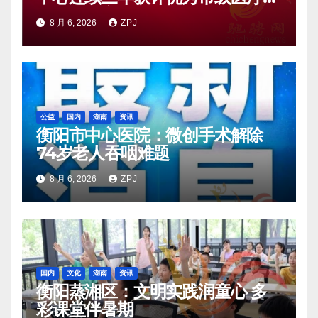
量控制中心
8 月 6, 2026
ZPJ
公益
国内
湖南
资讯
衡阳市中心医院：微创手术解除
74岁老人吞咽难题
8 月 6, 2026
ZPJ
国内
文化
湖南
资讯
衡阳蒸湘区：文明实践润童心 多
彩课堂伴暑期