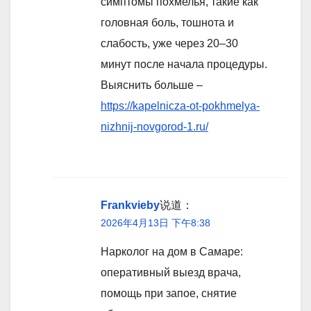
симптомы похмелья, такие как
головная боль, тошнота и
слабость, уже через 20–30
минут после начала процедуры.
Выяснить больше –
https://kapelnicza-ot-pokhmelya-
nizhnij-novgorod-1.ru/
Frankvieby
说道：
2026年4月13日 下午8:38
Нарколог на дом в Самаре:
оперативный выезд врача,
помощь при запое, снятие