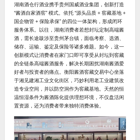
湖南酒仓行酒业携手贵州国威酒业集团，创新打造
“酱酒自家酒窖” 模式。依托 “源头品质 + 窖藏基地 +
国企物管 + 保险承保” 的四位一体架构，形成闭环
服务体系。以往，湖南消费者若想封坛定制高端酱
酒，需长途跋涉至贵州茅台镇，面临考察、选酒、
储存、运输、鉴定及保险等诸多难题。如今，这一
创新模式让消费者在家门口即可享受从封坛到窖藏
的全链条高端酱酒服务，解决长期困扰湖南酱酒爱
好者与投资者的痛点。衡阳酱酒窖藏交易中心坐落
于湘见建湘工业文化街区，巧妙利用老工业建筑改
造专业空间，并以防空洞作为窖藏基地。天然的恒
温恒湿条件为酱酒陈化提供理想环境，不仅盘活闲
置资源，还为消费者带来独特消费体验。