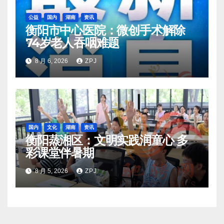
公益
国内
湖南
资讯
衡阳市中心医院：微创手术解除
74岁老人吞咽难题
8 月 6, 2026
ZPJ
国内
文化
湖南
资讯
衡阳蒸湘区：文明实践润童心 多
彩课堂伴暑期
8 月 5, 2026
ZPJ