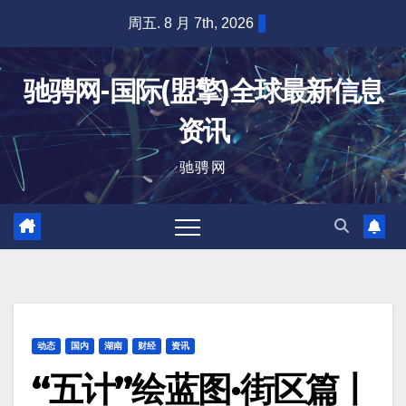
跳
周五. 8 月 7th, 2026
至
内
驰骋网-国际(盟擎)全球最新信息
容
资讯
驰骋网
动态
国内
湖南
财经
资讯
“五计”绘蓝图·街区篇丨