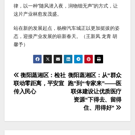
律，以一种“随风潜入夜，润物细无声”的方式，让
这片产业林愈发茂盛。
站在新的发展起点，杨柳汽车城正以更加挺拔的姿
态，迎接产业发展的崭新春天。（王新凤 龙青 胡
馨予）
文
衡阳蒸湘区：检社
衡阳蒸湘区：从“群众
联动零距离，平安宣
跑”到“专家来”——医
章
传入民心
联体建设让优质医疗
导
资源“下得去、留得
住、用得好”
航