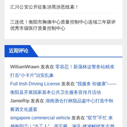
汇川公安公开征集涉黑涉恶线索！
三连优！衡阳市胸痛中心质量控制中心连续三年获评
优秀市级医疗质量控制中心
近期评论
WilliamWrawn
发表在
零容忍！新蒲林达警务站精准
打击“小卡片”治安乱象
Full Irish Driving License
发表在
“我服务 你健康”——
衡阳县开展国家基本公共卫生服务宣传月活动
JamieRip
发表在
湖南酒仓行林隐品鉴中心打造中秋
酱酒文化盛宴
singapore commercial vehicle
发表在
“双节”不忙 来
趟衡阳①｜“当工人”、寻宝藏，湘见·建湘解锁复古潮