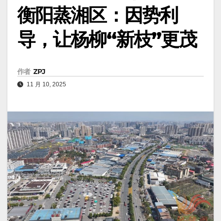
衡阳蒸湘区：因势利
导，让杨柳“新枝”更茂
作者
ZPJ
11 月 10, 2025