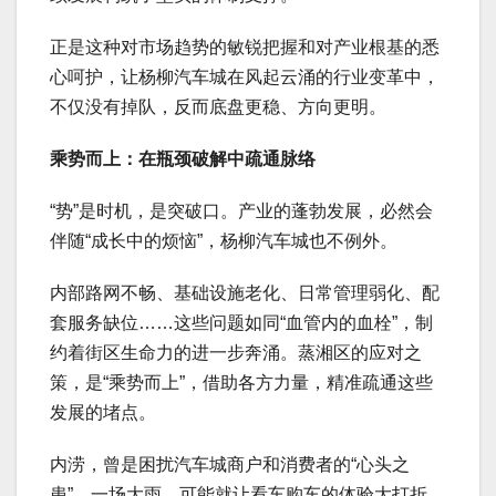
正是这种对市场趋势的敏锐把握和对产业根基的悉
心呵护，让杨柳汽车城在风起云涌的行业变革中，
不仅没有掉队，反而底盘更稳、方向更明。
乘势而上：在瓶颈破解中疏通脉络
“势”是时机，是突破口。产业的蓬勃发展，必然会
伴随“成长中的烦恼”，杨柳汽车城也不例外。
内部路网不畅、基础设施老化、日常管理弱化、配
套服务缺位……这些问题如同“血管内的血栓”，制
约着街区生命力的进一步奔涌。蒸湘区的应对之
策，是“乘势而上”，借助各方力量，精准疏通这些
发展的堵点。
内涝，曾是困扰汽车城商户和消费者的“心头之
患”。一场大雨，可能就让看车购车的体验大打折