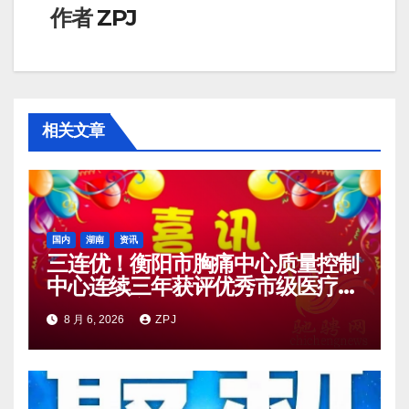
作者
ZPJ
相关文章
国内
湖南
资讯
三连优！衡阳市胸痛中心质量控制
中心连续三年获评优秀市级医疗质
量控制中心
8 月 6, 2026
ZPJ