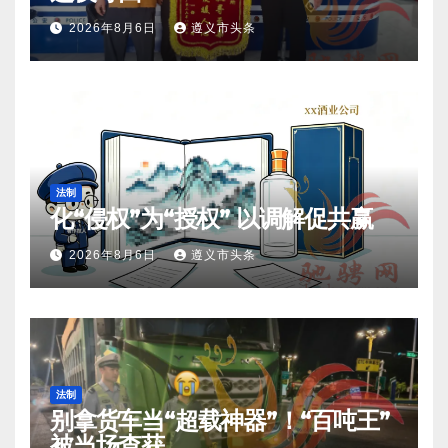
2026年8月6日
遵义市头条
法制
化“侵权”为“授权” 以调解促共赢
2026年8月6日
遵义市头条
法制
别拿货车当“超载神器”！“百吨王”
被当场查获