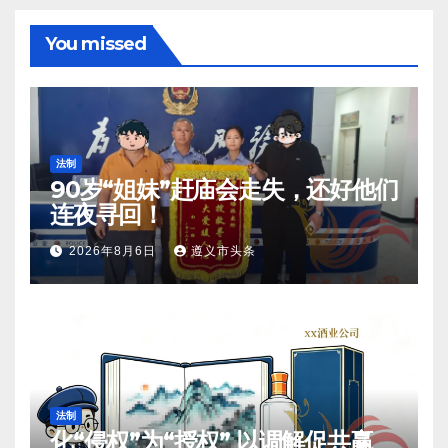
You missed
法制
90岁“姐妹”赶庙会走失，还好他们
连夜寻回！
2026年8月6日
遵义市头条
法制
化“侵权”为“授权” 以调解促共赢