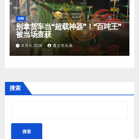
法制
别拿货车当“超载神器”！“百吨王”
被当场查获
8 月 6, 2026
遵义市头条
搜索
搜索