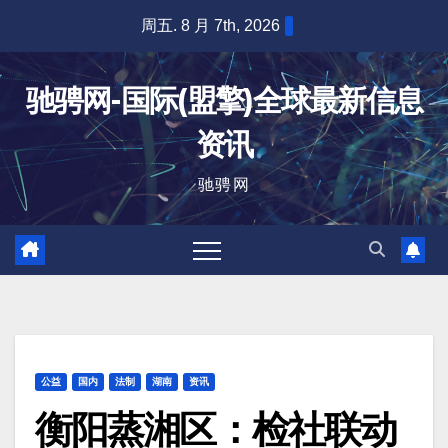
跳
周五. 8 月 7th, 2026
至
内
驰骋网-国际(盟擎)全球最新信息
容
资讯
驰骋网
公益
国内
法制
湖南
资讯
衡阳蒸湘区：检社联动