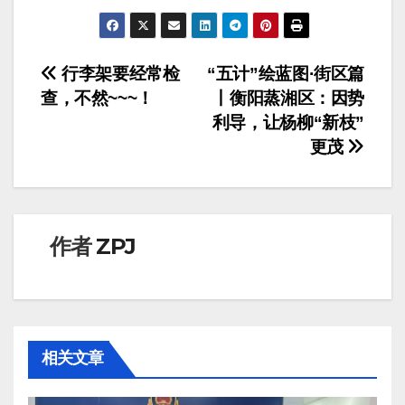
文
行李架要经常检
“五计”绘蓝图·街区篇
查，不然~~~！
丨衡阳蒸湘区：因势
章
利导，让杨柳“新枝”
导
更茂
航
作者
ZPJ
相关文章