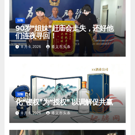
法制
90岁“姐妹”赶庙会走失，还好他
们连夜寻回！
8 月 6, 2026
遵义市头条
法制
化“侵权”为“授权” 以调解促共赢
8 月 6, 2026
遵义市头条