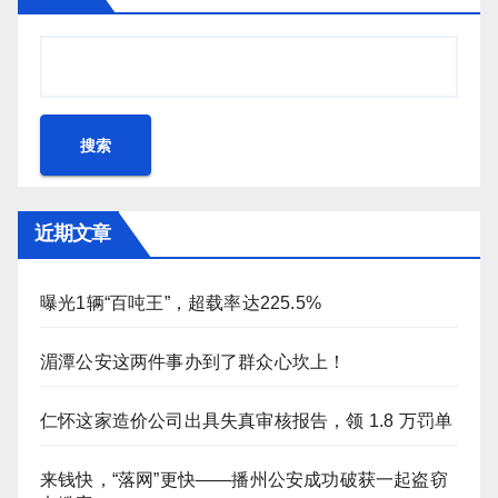
搜索
近期文章
曝光1辆“百吨王”，超载率达225.5%
湄潭公安这两件事办到了群众心坎上！
仁怀这家造价公司出具失真审核报告，领 1.8 万罚单
来钱快，“落网”更快——播州公安成功破获一起盗窃