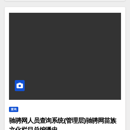
查询
驰骋网人员查询系统(管理层)驰骋网苗族
文化栏目总编潘忠