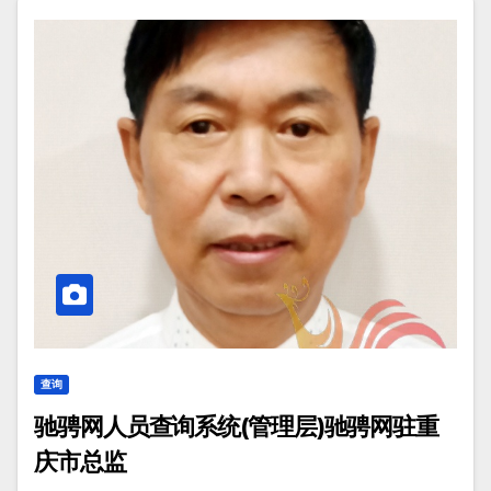
查询
驰骋网人员查询系统(管理层)驰骋网驻重
庆市总监