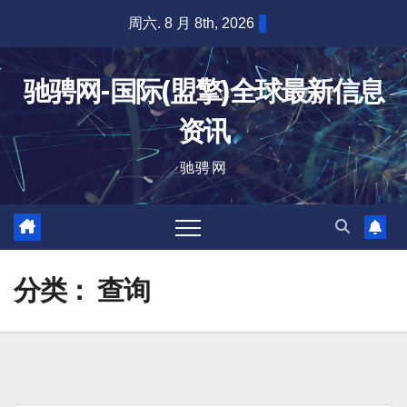
跳
周六. 8 月 8th, 2026
至
内
驰骋网-国际(盟擎)全球最新信息
容
资讯
驰骋网
分类：
查询