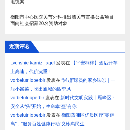
电缆案
衡阳市中心医院关节外科推出膝关节置换公益项目
面向社会招募20名资助对象
近期评论
Lychshie karnizi_xqel
发表在
【平安桐梓】酒后开车
上高速，代价沉重！
vorbelutr ioperbir
发表在
“湘超”球员的家乡味①｜一
瓶小酱菜，吃出雁城的四季风
vorbelutrioperbir
发表在
新时代文明实践丨雁峰区：
安全从“头”开始，生命幸“盔”有你
vorbelutr ioperbir
发表在
衡阳蒸湘区优质医疗“零距
离”，“服务百姓健康行动”义诊惠民生