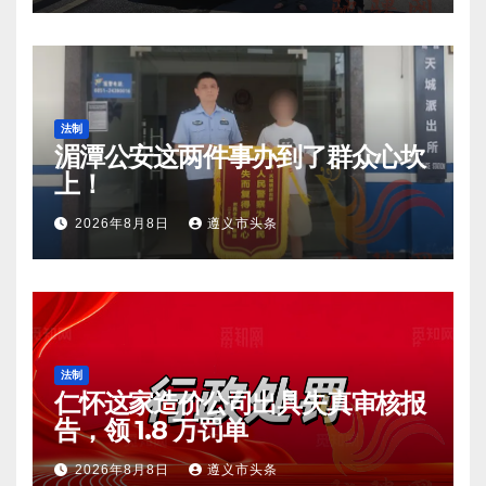
法制
湄潭公安这两件事办到了群众心坎
上！
2026年8月8日
遵义市头条
法制
仁怀这家造价公司出具失真审核报
告，领 1.8 万罚单
2026年8月8日
遵义市头条