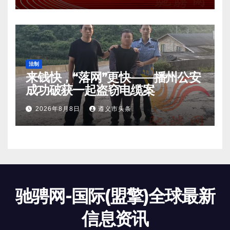
法制
来钱快，“落网”更快——播州公安
成功破获一起盗窃电缆案
2026年8月8日
遵义市头条
驰骋网-国际(盟擎)全球最新
信息资讯