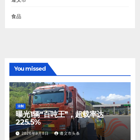
食品
You missed
法制
曝光1辆“百吨王”，超载率达
225.5%
2026年8月8日
遵义市头条