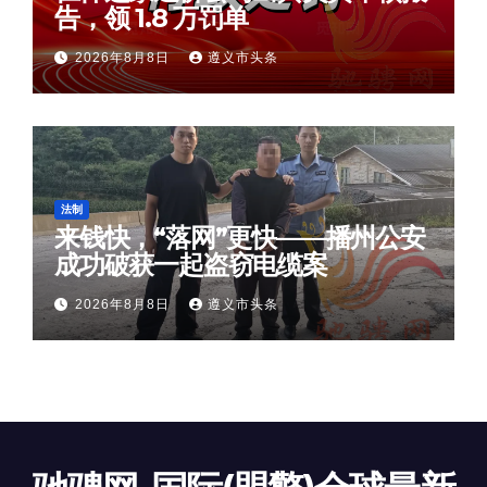
告，领 1.8 万罚单
2026年8月8日
遵义市头条
法制
来钱快，“落网”更快——播州公安
成功破获一起盗窃电缆案
2026年8月8日
遵义市头条