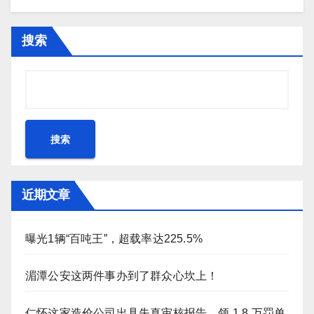
搜索
搜索
近期文章
曝光1辆“百吨王”，超载率达225.5%
湄潭公安这两件事办到了群众心坎上！
仁怀这家造价公司出具失真审核报告，领 1.8 万罚单