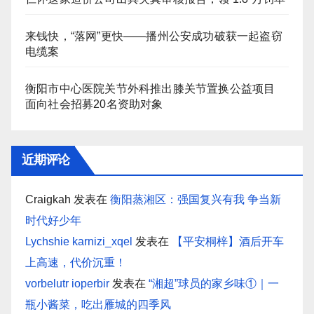
来钱快，“落网”更快——播州公安成功破获一起盗窃
电缆案
衡阳市中心医院关节外科推出膝关节置换公益项目
面向社会招募20名资助对象
近期评论
Craigkah
发表在
衡阳蒸湘区：强国复兴有我 争当新
时代好少年
Lychshie karnizi_xqel
发表在
【平安桐梓】酒后开车
上高速，代价沉重！
vorbelutr ioperbir
发表在
“湘超”球员的家乡味①｜一
瓶小酱菜，吃出雁城的四季风