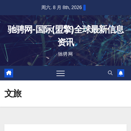
跳
周六. 8 月 8th, 2026
至
内
驰骋网-国际(盟擎)全球最新信息
容
资讯
驰骋网
文旅