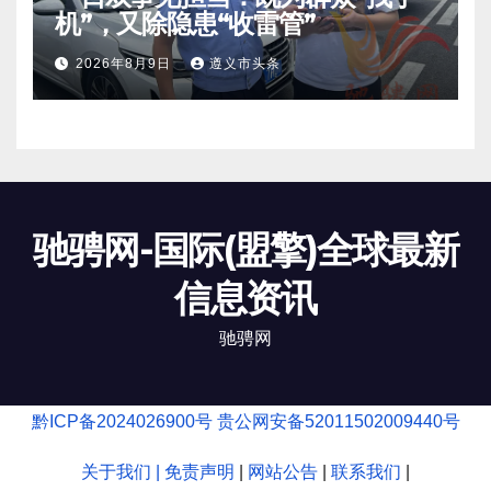
机”，又除隐患“收雷管”
2026年8月9日
遵义市头条
驰骋网-国际(盟擎)全球最新
信息资讯
驰骋网
黔ICP备2024026900号
贵公网安备52011502009440号
关于我们 |
免责声明
|
网站公告
|
联系我们
|