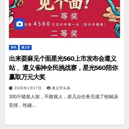
资讯
遵义市
出来耍麻见个面星光560上市发布会遵义
站 、遵义雀神全民挑战赛，星光560陪你
赢取万元大奖
2026年1月17日
遵义市头条
300斤猪差人按，不敢摇人，差几台任务完成了刨锅汤
安排，吃碰…