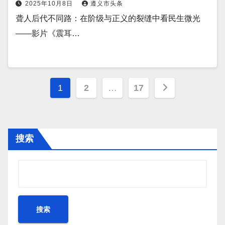
2025年10月8日
遵义市头条
聋人后代不同路：在阶级与正义的裂缝中看民生微光
——影片《震耳…
文
1
2
…
17
章
分
搜索
页
搜索