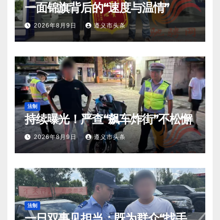
一面锦旗背后的“速度与温情”
2026年8月9日
遵义市头条
法制
持续曝光！严查“飙车炸街”不松懈
2026年8月9日
遵义市头条
法制
一日双事见担当：既为群众“找手