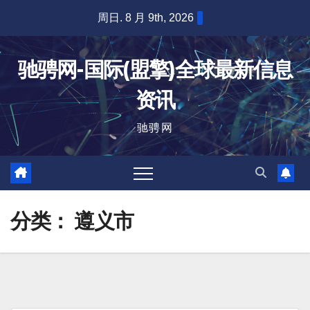
跳
周日. 8 月 9th, 2026
至
内
驰骋网-国际(盟擎)全球最新信息
容
资讯
驰骋网
分类：
遵义市