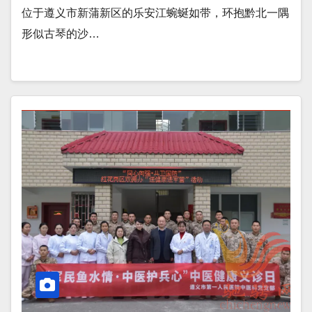
位于遵义市新蒲新区的乐安江蜿蜒如带，环抱黔北一隅
形似古琴的沙…