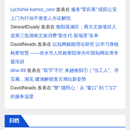
Lychshie karnizi_cesr
发表在
服务“零距离” 绥阳公安
上门为行动不便老人办证解忧
StewartDuady
发表在
衡阳蒸湘区：两大文旅项目入
选第三批湖南文旅消费“新生代·新场景”名单
DavidNeads
发表在
以知网赋能理论研究 以学习厚植
检察智慧 ——赤水市人民检察院举办中国知网应用专
题培训
dino 69
发表在
“双节”不忙 来趟衡阳①｜“当工人”、寻
宝藏，湘见·建湘解锁复古潮玩新姿势
DavidNeads
发表在
“警” 随民心：从 “窗口” 到 “门口”
的服务温度
归档