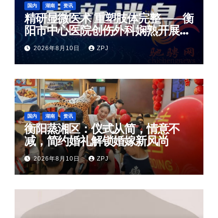
国内
湖南
资讯
精研显微医术 重塑肢体完整——衡
阳市中心医院创伤外科娴熟开展各
类高难度显微修复手术
2026年8月10日
ZPJ
国内
湖南
资讯
衡阳蒸湘区：仪式从简，情意不
减，简约婚礼解锁婚嫁新风尚
2026年8月10日
ZPJ