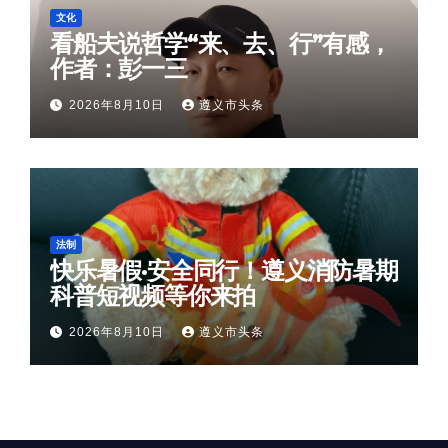
文化
看船夫说哲学“来、去、行”有感，
作者：彭一三
2026年8月10日
遵义市头条
法制
快乐暑假·安全同行！遵义消防暑期
科普短视频等你来拍
2026年8月10日
遵义市头条