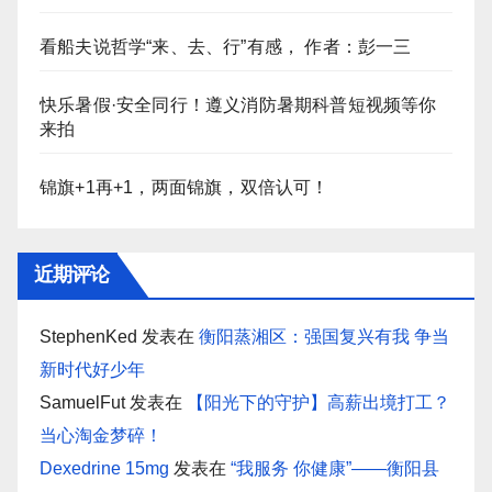
看船夫说哲学“来、去、行”有感， 作者：彭一三
快乐暑假·安全同行！遵义消防暑期科普短视频等你
来拍
锦旗+1再+1，两面锦旗，双倍认可！
近期评论
StephenKed
发表在
衡阳蒸湘区：强国复兴有我 争当
新时代好少年
SamuelFut
发表在
【阳光下的守护】高薪出境打工？
当心淘金梦碎！
Dexedrine 15mg
发表在
“我服务 你健康”——衡阳县