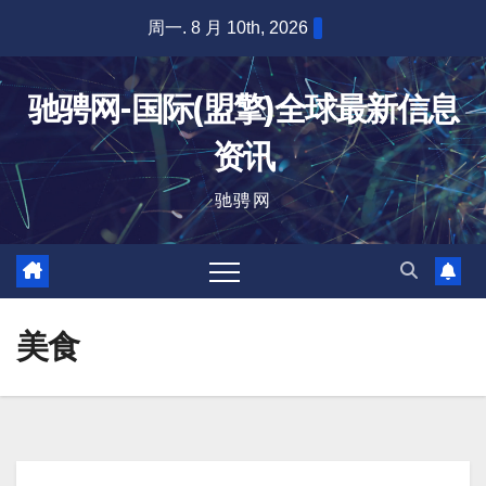
跳
周一. 8 月 10th, 2026
至
内
驰骋网-国际(盟擎)全球最新信息
容
资讯
驰骋网
美食