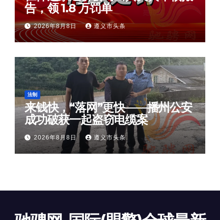
告，领 1.8 万罚单
2026年8月8日
遵义市头条
法制
来钱快，“落网”更快——播州公安
成功破获一起盗窃电缆案
2026年8月8日
遵义市头条