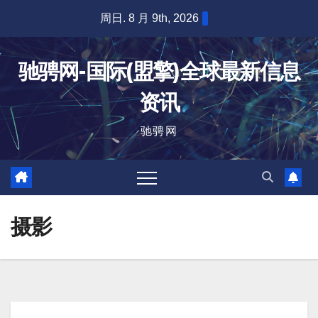
跳
周日. 8 月 9th, 2026
至
内
驰骋网-国际(盟擎)全球最新信息
容
资讯
驰骋网
摄影