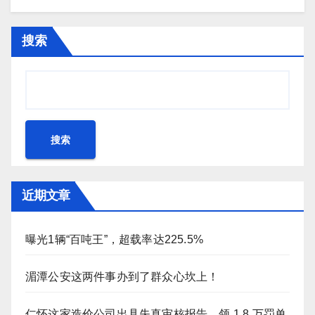
搜索
搜索
近期文章
曝光1辆“百吨王”，超载率达225.5%
湄潭公安这两件事办到了群众心坎上！
仁怀这家造价公司出具失真审核报告，领 1.8 万罚单