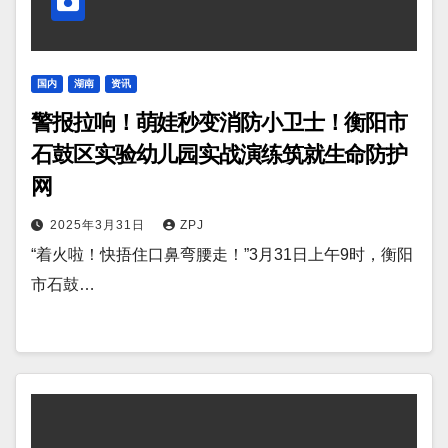
国内
湖南
资讯
警报拉响！萌娃秒变消防小卫士！衡阳市
石鼓区实验幼儿园实战演练筑就生命防护
网
2025年3月31日
ZPJ
“着火啦！快捂住口鼻弯腰走！”3月31日上午9时，衡阳
市石鼓…