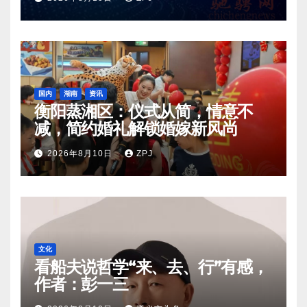
国内
湖南
资讯
衡阳蒸湘区：仪式从简，情意不
减，简约婚礼解锁婚嫁新风尚
2026年8月10日
ZPJ
文化
看船夫说哲学“来、去、行”有感，
作者：彭一三