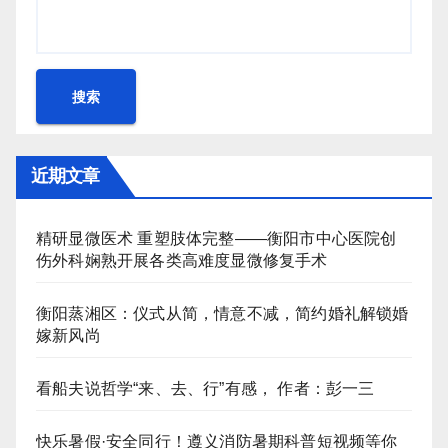
搜索
近期文章
精研显微医术 重塑肢体完整——衡阳市中心医院创
伤外科娴熟开展各类高难度显微修复手术
衡阳蒸湘区：仪式从简，情意不减，简约婚礼解锁婚
嫁新风尚
看船夫说哲学“来、去、行”有感， 作者：彭一三
快乐暑假·安全同行！遵义消防暑期科普短视频等你