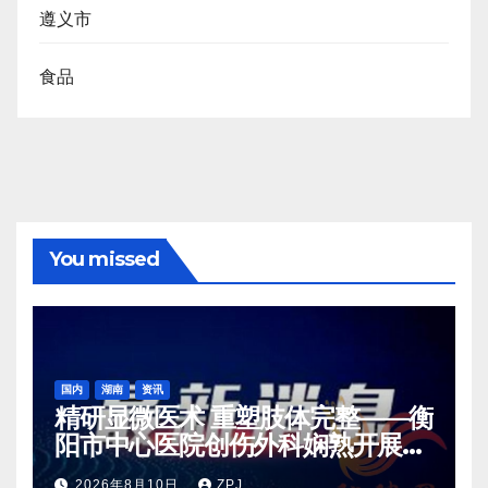
遵义市
食品
You missed
国内
湖南
资讯
精研显微医术 重塑肢体完整——衡
阳市中心医院创伤外科娴熟开展各
类高难度显微修复手术
2026年8月10日
ZPJ