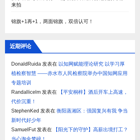
来拍
锦旗+1再+1，两面锦旗，双倍认可！
近期评论
DonaldRuida
发表在
以知网赋能理论研究 以学习厚
植检察智慧 ——赤水市人民检察院举办中国知网应用
专题培训
Randallicelm
发表在
【平安桐梓】酒后开车上高速，
代价沉重！
StephenKed
发表在
衡阳蒸湘区：强国复兴有我 争当
新时代好少年
SamuelFut
发表在
【阳光下的守护】高薪出境打工？
当心淘金梦碎！