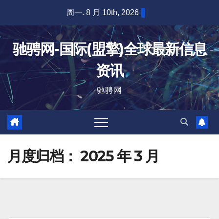
跳
周一. 8 月 10th, 2026
至
内
驰骋网-国际(盟擎)全球最新信息
容
资讯
驰骋网
月度归档：
2025 年 3 月