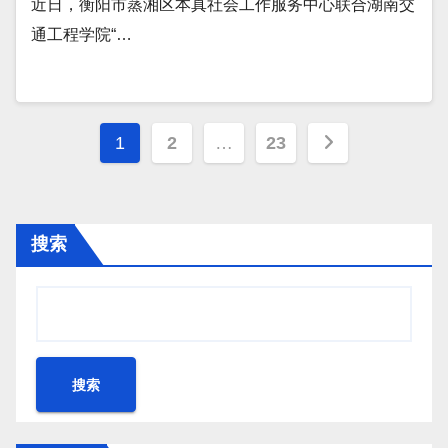
近日，衡阳市蒸湘区本真社会工作服务中心联合湖南交
通工程学院“…
文
1
2
…
23
章
分
搜索
页
搜索