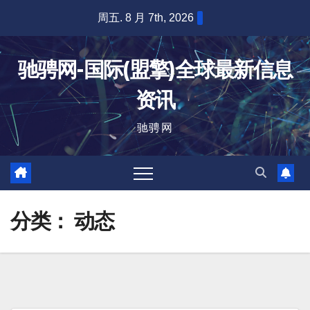
跳
周五. 8 月 7th, 2026
至
内
驰骋网-国际(盟擎)全球最新信息
容
资讯
驰骋网
分类：
动态