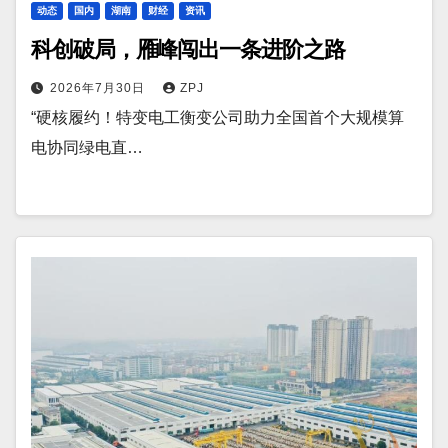
动态
国内
湖南
财经
资讯
科创破局，雁峰闯出一条进阶之路
2026年7月30日
ZPJ
“硬核履约！特变电工衡变公司助力全国首个大规模算
电协同绿电直…