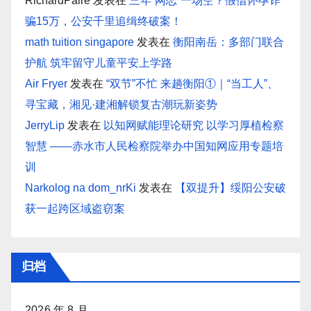
RichardPaire
发表在
三年“网恋”一场空？假借怀孕诈
骗15万，公安千里追缉终破案！
math tuition singapore
发表在
衡阳南岳：多部门联合
护航 筑牢留守儿童平安上学路
Air Fryer
发表在
“双节”不忙 来趟衡阳①｜“当工人”、
寻宝藏，湘见·建湘解锁复古潮玩新姿势
JerryLip
发表在
以知网赋能理论研究 以学习厚植检察
智慧 ——赤水市人民检察院举办中国知网应用专题培
训
Narkolog na dom_nrKi
发表在
【双提升】绥阳公安破
获一起跨区域盗窃案
归档
2026 年 8 月