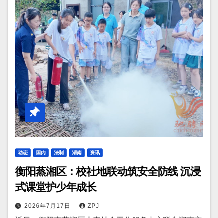
动态
国内
法制
湖南
资讯
衡阳蒸湘区：校社地联动筑安全防线 沉浸
式课堂护少年成长
2026年7月17日
ZPJ