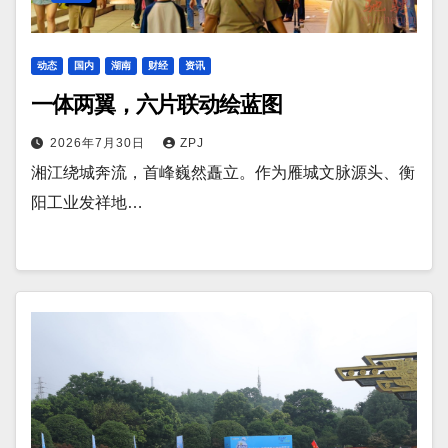
动态
国内
湖南
财经
资讯
一体两翼，六片联动绘蓝图
2026年7月30日
ZPJ
湘江绕城奔流，首峰巍然矗立。作为雁城文脉源头、衡
阳工业发祥地…