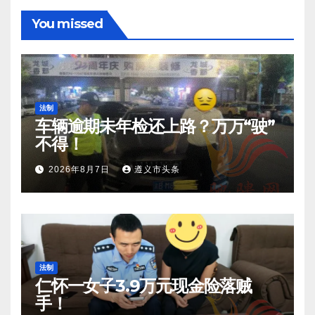
You missed
法制
车辆逾期未年检还上路？万万“驶”
不得！
2026年8月7日
遵义市头条
法制
仁怀一女子3.9万元现金险落贼
手！