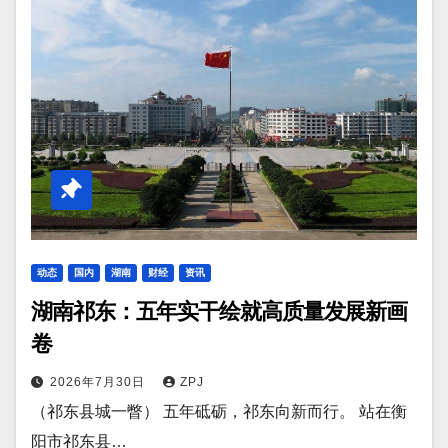
动态
国内
湖南
财经
资讯
湖南祁东：五年实干绘就高质量发展新画
卷
2026年7月30日
ZPJ
（祁东县城一瞥） 五年砥砺，祁东向新而行。 站在衡
阳市祁东县…