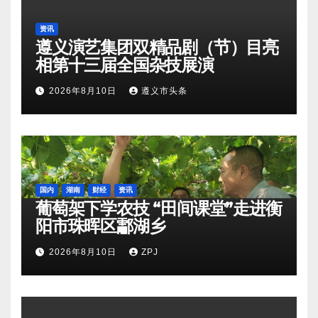
资讯
遵义演艺集团双精品剧（节）目亮
相第十三届全国杂技展演
2026年8月10日
遵义市头条
国内
湖南
财经
资讯
葡萄架下学农技 “田间课堂”走进衡
阳市珠晖区酃湖乡
2026年8月10日
ZPJ