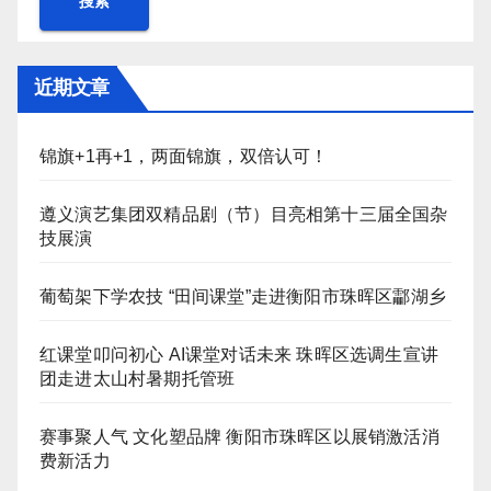
搜索
近期文章
锦旗+1再+1，两面锦旗，双倍认可！
遵义演艺集团双精品剧（节）目亮相第十三届全国杂
技展演
葡萄架下学农技 “田间课堂”走进衡阳市珠晖区酃湖乡
红课堂叩问初心 AI课堂对话未来 珠晖区选调生宣讲
团走进太山村暑期托管班
赛事聚人气 文化塑品牌 衡阳市珠晖区以展销激活消
费新活力