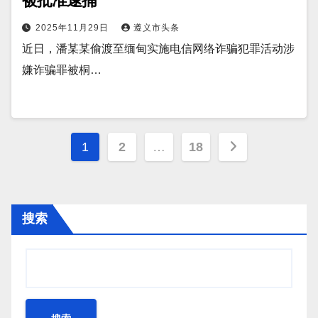
被批准逮捕
2025年11月29日
遵义市头条
近日，潘某某偷渡至缅甸实施电信网络诈骗犯罪活动涉
嫌诈骗罪被桐…
文
1
2
…
18
章
分
搜索
页