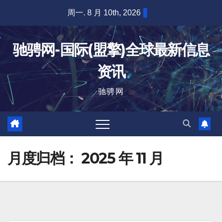
跳
周一. 8 月 10th, 2026
至
内
驰骋网-国际(盟擎)全球最新信息
容
资讯
驰骋网
月度归档：
2025 年 11 月