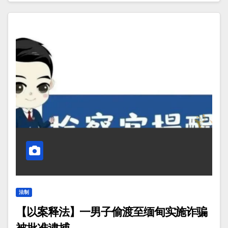
法制
【以案释法】一男子偷渡至缅甸实施诈骗