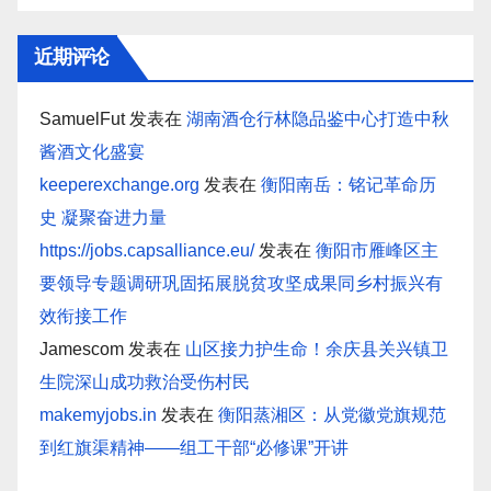
近期评论
SamuelFut
发表在
湖南酒仓行林隐品鉴中心打造中秋
酱酒文化盛宴
keeperexchange.org
发表在
衡阳南岳：铭记革命历
史 凝聚奋进力量
https://jobs.capsalliance.eu/
发表在
衡阳市雁峰区主
要领导专题调研巩固拓展脱贫攻坚成果同乡村振兴有
效衔接工作
Jamescom
发表在
山区接力护生命！余庆县关兴镇卫
生院深山成功救治受伤村民
makemyjobs.in
发表在
衡阳蒸湘区：从党徽党旗规范
到红旗渠精神——组工干部“必修课”开讲