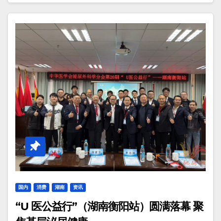
国内
消费
湖南
资讯
“U 医公益行”（湖南衡阳站）圆满落幕 聚