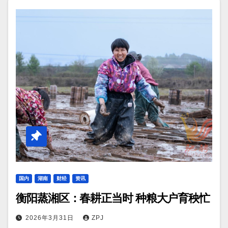
国内
湖南
财经
资讯
衡阳蒸湘区：春耕正当时 种粮大户育秧忙
2026年3月31日
ZPJ