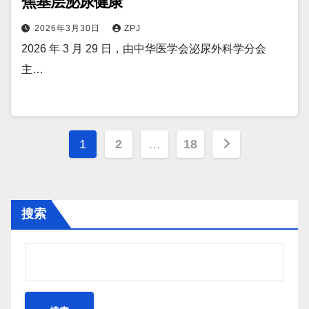
焦基层泌尿健康
2026年3月30日
ZPJ
2026 年 3 月 29 日，由中华医学会泌尿外科学分会
主…
文
1
2
…
18
章
分
搜索
页