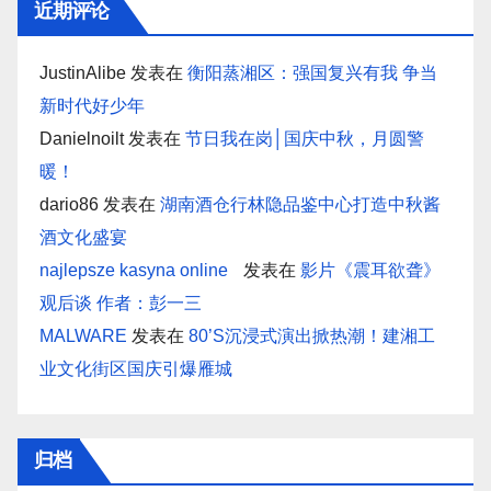
近期评论
JustinAlibe
发表在
衡阳蒸湘区：强国复兴有我 争当
新时代好少年
Danielnoilt
发表在
节日我在岗│国庆中秋，月圆警
暖！
dario86
发表在
湖南酒仓行林隐品鉴中心打造中秋酱
酒文化盛宴
najlepsze kasyna online
发表在
影片《震耳欲聋》
观后谈 作者：彭一三
MALWARE
发表在
80’S沉浸式演出掀热潮！建湘工
业文化街区国庆引爆雁城
归档