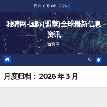
跳
周六. 8 月 8th, 2026
至
内
驰骋网-国际(盟擎)全球最新信息
容
资讯
驰骋网
月度归档：
2026 年 3 月