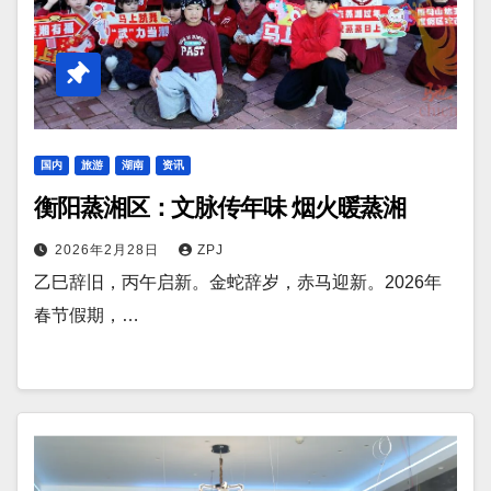
国内
旅游
湖南
资讯
衡阳蒸湘区：文脉传年味 烟火暖蒸湘
2026年2月28日
ZPJ
乙巳辞旧，丙午启新。金蛇辞岁，赤马迎新。2026年
春节假期，…