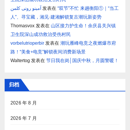
آمینو رونی کلمن
发表在
“双节”不忙 来趟衡阳①｜“当工
人”、寻宝藏，湘见·建湘解锁复古潮玩新姿势
Thomasvox
发表在
山区接力护生命！余庆县关兴镇
卫生院深山成功救治受伤村民
vorbelutrioperbir
发表在
潮玩雁峰电竞之夜燃爆市府
路！“美食+电竞”解锁夜间消费新场景
Waltertog
发表在
节日我在岗│国庆中秋，月圆警暖！
归档
2026 年 8 月
2026 年 7 月