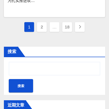
为扎实推进双…
文
1
2
…
18
章
分
搜索
页
搜索
近期文章