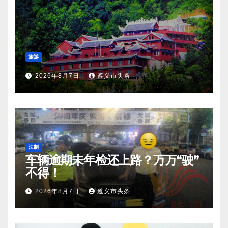
旅游
2026年8月7日
遵义市头条
法制
车辆逾期未年检还上路？万万“驶”
不得！
2026年8月7日
遵义市头条