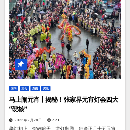
国内
文化
湖南
资讯
马上闹元宵丨揭秘！张家界元宵灯会四大
“硬核”
2026年2月28日
ZPJ
华灯初上，锣鼓喧天，龙灯翻腾，每逢正月十五元宵