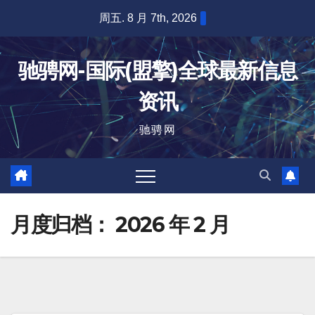
跳
周五. 8 月 7th, 2026
至
内
驰骋网-国际(盟擎)全球最新信息
容
资讯
驰骋网
月度归档：
2026 年 2 月