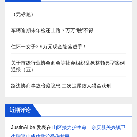
（无标题）
车辆逾期未年检还上路？万万“驶”不得！
仁怀一女子3.9万元现金险落贼手！
关于市级行业协会商会等社会组织乱象整顿典型案例
通报（五）
路边协商事故暗藏隐患 二次追尾致人殒命获刑
近期评论
JustinAlibe
发表在
山区接力护生命！余庆县关兴镇卫
生院深山成功救治受伤村民