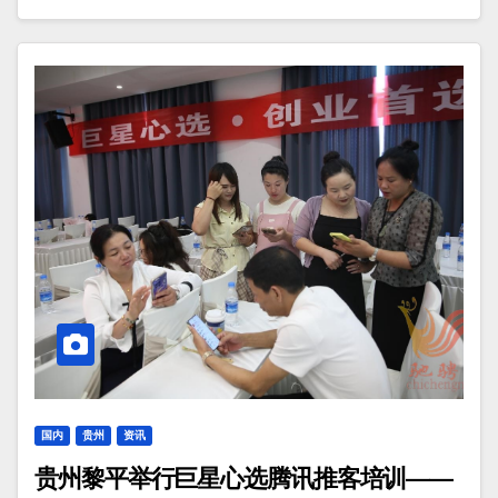
国内
贵州
资讯
贵州黎平举行巨星心选腾讯推客培训——