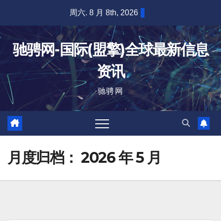
跳
周六. 8 月 8th, 2026
至
内
驰骋网-国际(盟擎)全球最新信息
容
资讯
驰骋网
月度归档：
2026 年 5 月