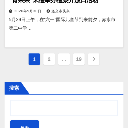
“青果果”未检举办检察开放日活动
2026年5月30日
遵义市头条
5月29日上午，在“六一”国际儿童节到来前夕，赤水市
第二中学…
文
1
2
…
19
章
分
搜索
页