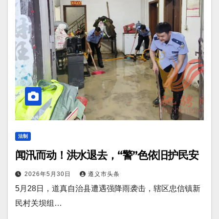
法制
闻汛而动！洪水退去，“警”色依旧护民安
2026年5月30日
遵义市头条
5月28日，道真自治县遭遇强降雨袭击，辖区忠信镇新
民村关坝组…