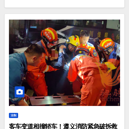
法制
客车变道相撞轿车！遵义消防紧急破拆救