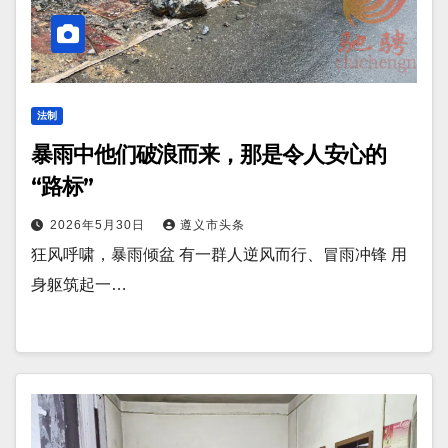
法制
暴雨中他们破浪而来，那是令人安心的
“路标”
2026年5月30日
遵义市头条
狂风呼啸，暴雨倾盆 有一群人逆风而行、冒雨冲锋 用
身躯筑起一…