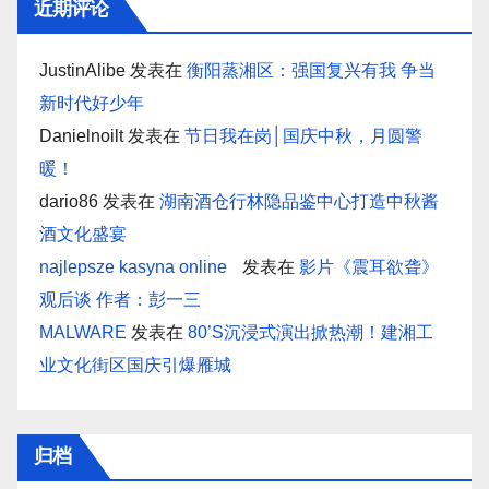
近期评论
JustinAlibe
发表在
衡阳蒸湘区：强国复兴有我 争当
新时代好少年
Danielnoilt
发表在
节日我在岗│国庆中秋，月圆警
暖！
dario86
发表在
湖南酒仓行林隐品鉴中心打造中秋酱
酒文化盛宴
najlepsze kasyna online
发表在
影片《震耳欲聋》
观后谈 作者：彭一三
MALWARE
发表在
80’S沉浸式演出掀热潮！建湘工
业文化街区国庆引爆雁城
归档