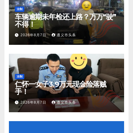
法制
车辆逾期未年检还上路？万万“驶”
不得！
2026年8月7日
遵义市头条
法制
仁怀一女子3.9万元现金险落贼
手！
2026年8月7日
遵义市头条