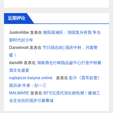
近期评论
JustinAlibe
发表在
衡阳蒸湘区：强国复兴有我 争当
新时代好少年
Danielnoilt
发表在
节日我在岗│国庆中秋，月圆警
暖！
dario86
发表在
湖南酒仓行林隐品鉴中心打造中秋酱
酒文化盛宴
najlepsze kasyna online
发表在
影片《震耳欲聋》
观后谈 作者：彭一三
MALWARE
发表在
80’S沉浸式演出掀热潮！建湘工
业文化街区国庆引爆雁城