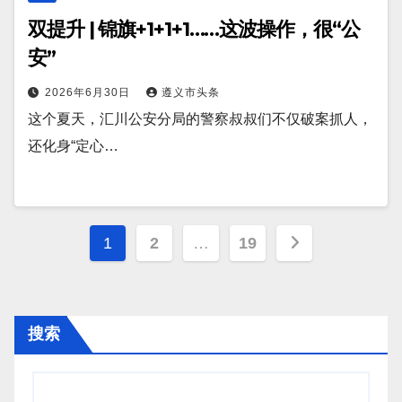
双提升 | 锦旗+1+1+1……这波操作，很“公
安”
2026年6月30日
遵义市头条
这个夏天，汇川公安分局的警察叔叔们不仅破案抓人，
还化身“定心…
文
1
2
…
19
章
分
搜索
页