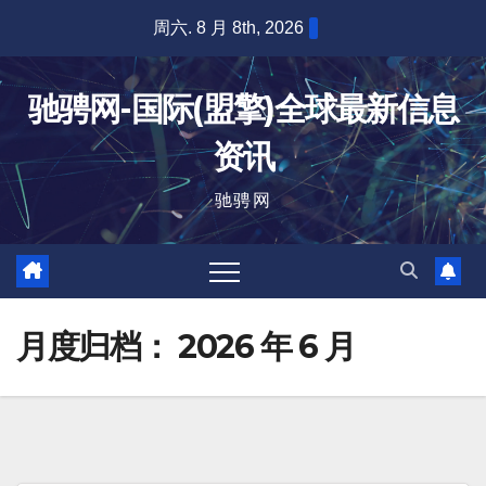
跳
周六. 8 月 8th, 2026
至
内
驰骋网-国际(盟擎)全球最新信息
容
资讯
驰骋网
月度归档：
2026 年 6 月