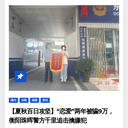
国内
法制
湖南
资讯
【夏秋百日攻坚】“恋爱”两年被骗9万，
衡阳珠晖警方千里追击擒嫌犯