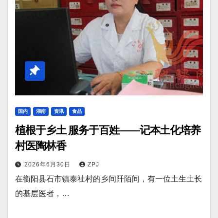
国内
湖南
资讯
食品
植根于乡土 服务于百姓——记本土化培养
村医陶林香
2026年6月30日
ZPJ
在衡阳县石市镇泰祉村的乡间阡陌间，有一位土生土长
的基层医者，…