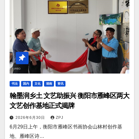
书法
国内
文化
湖南
资讯
翰墨润乡土 文艺助振兴 衡阳市雁峰区两大
文艺创作基地正式揭牌
2026年6月30日
ZPJ
6月29日上午，衡阳市雁峰区书画协会山林村创作基
地、雁峰区诗…