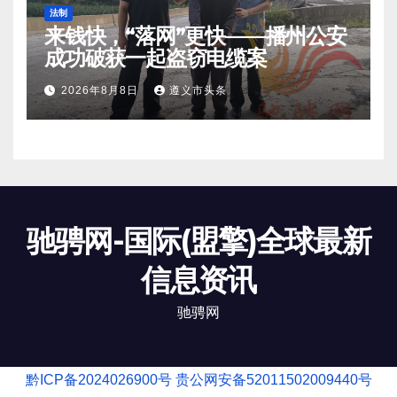
法制
来钱快，“落网”更快——播州公安
成功破获一起盗窃电缆案
2026年8月8日
遵义市头条
驰骋网-国际(盟擎)全球最新
信息资讯
驰骋网
黔ICP备2024026900号
贵公网安备52011502009440号