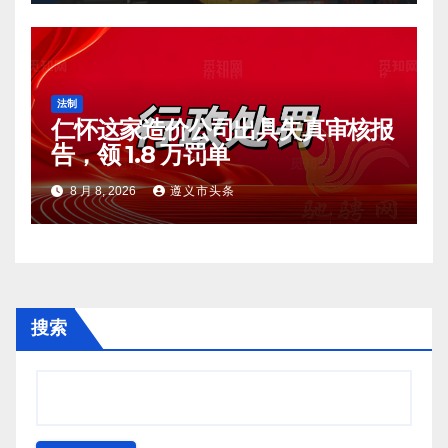
法制
仁怀这家造价公司出具失真审核报
告，领 1.8 万罚单
8 月 8, 2026
遵义市头条
搜索