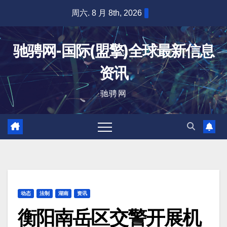
跳
周六. 8 月 8th, 2026
至
内
驰骋网-国际(盟擎)全球最新信息
容
资讯
驰骋网
动态
法制
湖南
资讯
衡阳南岳区交警开展机