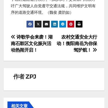
吁广大驾驶人自觉遵守交通法规，共同维护文明有
序的道路交通环境。（魏俊 龚韵如）
文
诗歌学会来袭！湖
农村交通安全大行
南石鼓区文化振兴活
动！衡阳南岳为你保
章
动热闹开启！
驾护航！
导
航
作者
ZPJ
相关文章