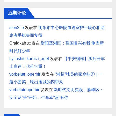
近期评论
slon2.to
发表在
衡阳市中心医院血透室护士暖心相助
患者手机失而复得
Craigkah
发表在
衡阳蒸湘区：强国复兴有我 争当新
时代好少年
Lychshie karnizi_xqel
发表在
【平安桐梓】酒后开车
上高速，代价沉重！
vorbelutr ioperbir
发表在
“湘超”球员的家乡味①｜一
瓶小酱菜，吃出雁城的四季风
vorbelutrioperbir
发表在
新时代文明实践丨雁峰区：
安全从“头”开始，生命幸“盔”有你