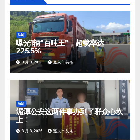
法制
曝光1辆“百吨王”，超载率达
225.5%
8 月 8, 2026
遵义市头条
法制
湄潭公安这两件事办到了群众心坎
上！
8 月 8, 2026
遵义市头条