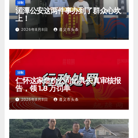
法制
湄潭公安这两件事办到了群众心坎
上！
2026年8月8日
遵义市头条
法制
仁怀这家造价公司出具失真审核报
告，领 1.8 万罚单
2026年8月8日
遵义市头条