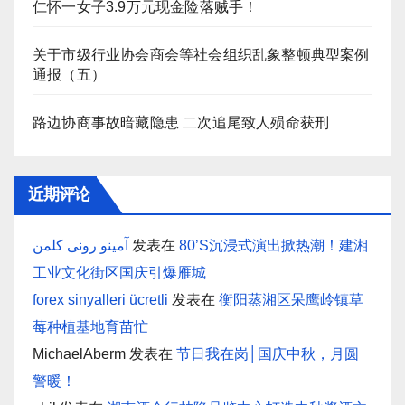
仁怀一女子3.9万元现金险落贼手！
关于市级行业协会商会等社会组织乱象整顿典型案例
通报（五）
路边协商事故暗藏隐患 二次追尾致人殒命获刑
近期评论
آمینو رونی کلمن
发表在
80’S沉浸式演出掀热潮！建湘
工业文化街区国庆引爆雁城
forex sinyalleri ücretli
发表在
衡阳蒸湘区呆鹰岭镇草
莓种植基地育苗忙
MichaelAberm
发表在
节日我在岗│国庆中秋，月圆
警暖！