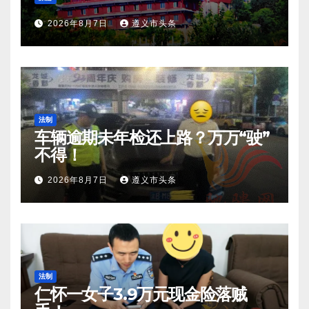
2026年8月7日
遵义市头条
法制
车辆逾期未年检还上路？万万“驶”
不得！
2026年8月7日
遵义市头条
法制
仁怀一女子3.9万元现金险落贼