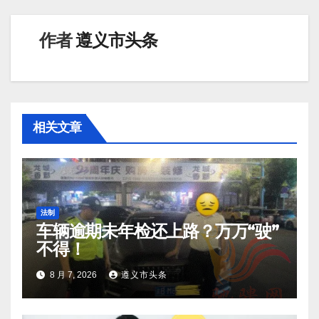
航
作者
遵义市头条
相关文章
法制
车辆逾期未年检还上路？万万“驶”
不得！
8 月 7, 2026
遵义市头条