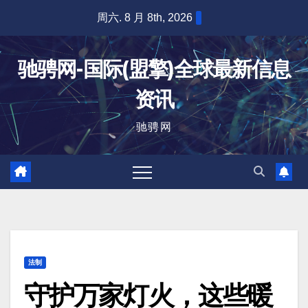
跳
周六. 8 月 8th, 2026
至
内
驰骋网-国际(盟擎)全球最新信息
容
资讯
驰骋网
法制
守护万家灯火，这些暖