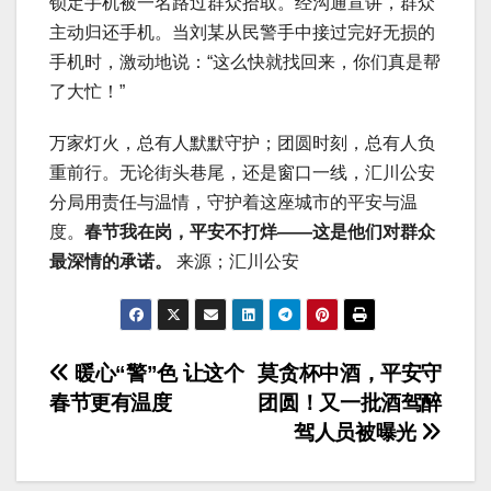
锁定手机被一名路过群众拾取。经沟通宣讲，群众
主动归还手机。当刘某从民警手中接过完好无损的
手机时，激动地说：“这么快就找回来，你们真是帮
了大忙！”
万家灯火，总有人默默守护；团圆时刻，总有人负
重前行。无论街头巷尾，还是窗口一线，汇川公安
分局用责任与温情，守护着这座城市的平安与温
度。
春节我在岗，
平安不打烊——这是他们对群众
最深情的承诺。
来源；汇川公安
文
暖心“警”色 让这个
莫贪杯中酒，平安守
春节更有温度
团圆！又一批酒驾醉
章
驾人员被曝光
导