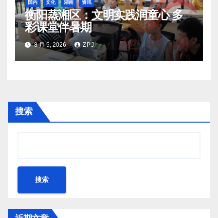
国内
文化
湖南
资讯
衡阳蒸湘区：文明实践润童心 多
彩课堂伴暑期
8 月 5, 2026
ZPJ
搜索
搜索