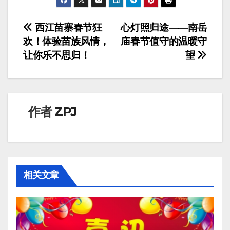
文
西江苗寨春节狂
心灯照归途——南岳
欢！体验苗族风情，
庙春节值守的温暖守
章
让你乐不思归！
望
导
航
作者
ZPJ
相关文章