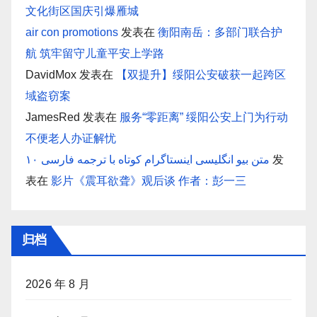
文化街区国庆引爆雁城
air con promotions
发表在
衡阳南岳：多部门联合护
航 筑牢留守儿童平安上学路
DavidMox
发表在
【双提升】绥阳公安破获一起跨区
域盗窃案
JamesRed
发表在
服务“零距离” 绥阳公安上门为行动
不便老人办证解忧
۱۰ متن بیو انگلیسی اینستاگرام کوتاه با ترجمه فارسی
发
表在
影片《震耳欲聋》观后谈 作者：彭一三
归档
2026 年 8 月