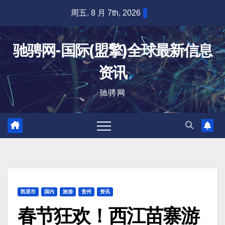
跳
周五. 8 月 7th, 2026
至
内
驰骋网-国际(盟擎)全球最新信息
容
资讯
驰骋网
凯里市
国内
旅游
贵州
资讯
春节狂欢！西江苗寨游