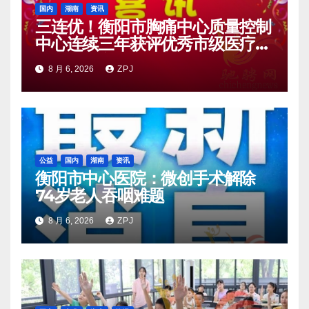
国内
湖南
资讯
三连优！衡阳市胸痛中心质量控制
中心连续三年获评优秀市级医疗质
量控制中心
8 月 6, 2026
ZPJ
公益
国内
湖南
资讯
衡阳市中心医院：微创手术解除
74岁老人吞咽难题
8 月 6, 2026
ZPJ