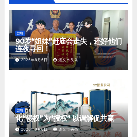
法制
90岁“姐妹”赶庙会走失，还好他们
连夜寻回！
2026年8月6日
遵义市头条
法制
化“侵权”为“授权” 以调解促共赢
2026年8月6日
遵义市头条