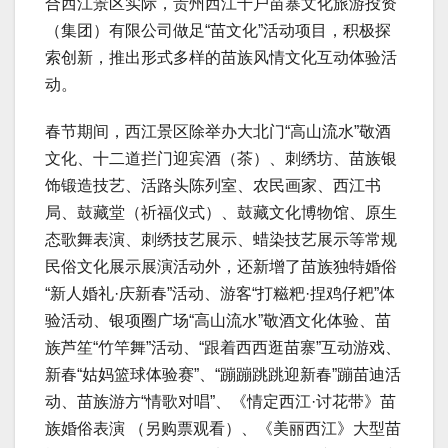
合西江景区实际，贵州西江千户苗寨文化旅游投资
（集团）有限公司做足“苗文化”活动项目，积极探
索创新，推出形式多样的苗族风情文化互动体验活
动。
春节期间，西江景区除举办大北门“高山流水”敬酒
文化、十二道拦门迎宾酒（茶）、刺绣坊、苗族银
饰锻造技艺、活路头陈列室、农民画家、西江书
局、鼓藏堂（祈福仪式）、鼓藏文化博物馆、原生
态歌舞表演、刺绣技艺展示、蜡染技艺展示等常规
民俗文化展示展演活动外，还新增了苗族独特婚俗
“新人婚礼·庆新春”活动、游客“打糍粑·捏鸡仔粑”体
验活动、银项圈广场“高山流水”敬酒文化体验、苗
族芦笙“竹竿舞”活动、“跟着西西逛苗寨”互动游戏、
新春“姑妈篮球体验赛”、“蹦蹦跳跳迎新春”蹦苗迪活
动、苗族游方“情歌对唱”、《情定西江·讨花带》苗
族婚俗表演 （另购票观看）、《美丽西江》大型苗