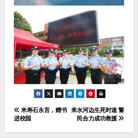
文
米寿石永言，赠书
耒水河边生死时速 警
进校园
民合力成功救援
章
导