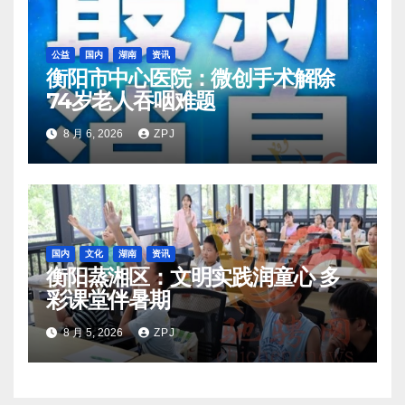
公益
国内
湖南
资讯
衡阳市中心医院：微创手术解除
74岁老人吞咽难题
8 月 6, 2026
ZPJ
国内
文化
湖南
资讯
衡阳蒸湘区：文明实践润童心 多
彩课堂伴暑期
8 月 5, 2026
ZPJ