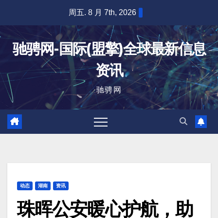
跳
周五. 8 月 7th, 2026
至
内
驰骋网-国际(盟擎)全球最新信息
容
资讯
驰骋网
动态
湖南
资讯
珠晖公安暖心护航，助