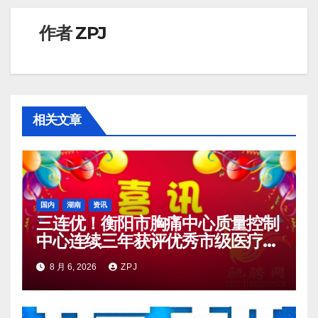
航
作者
ZPJ
相关文章
国内
湖南
资讯
三连优！衡阳市胸痛中心质量控制
中心连续三年获评优秀市级医疗质
量控制中心
8 月 6, 2026
ZPJ