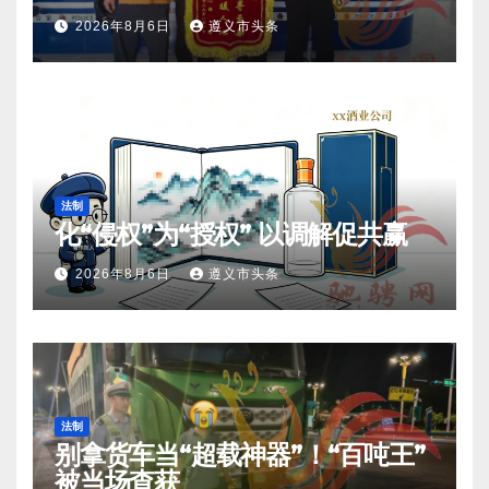
2026年8月6日
遵义市头条
法制
化“侵权”为“授权” 以调解促共赢
2026年8月6日
遵义市头条
法制
别拿货车当“超载神器”！“百吨王”
被当场查获