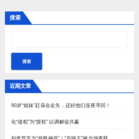
搜索
搜索
近期文章
90岁“姐妹”赶庙会走失，还好他们连夜寻回！
化“侵权”为“授权” 以调解促共赢
别拿货车当“超载神器”！“百吨王”被当场查获