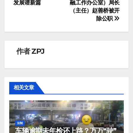
章
发展谱新篇
融工作办公室）局长
导
（主任）赵善桥被开
除公职
航
作者
ZPJ
相关文章
法制
车辆逾期未年检还上路？万万“驶”