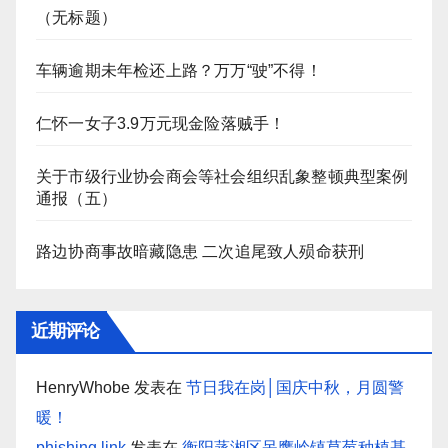
（无标题）
车辆逾期未年检还上路？万万“驶”不得！
仁怀一女子3.9万元现金险落贼手！
关于市级行业协会商会等社会组织乱象整顿典型案例
通报（五）
路边协商事故暗藏隐患 二次追尾致人殒命获刑
近期评论
HenryWhobe
发表在
节日我在岗│国庆中秋，月圆警
暖！
phishing link
发表在
衡阳蒸湘区呆鹰岭镇草莓种植基