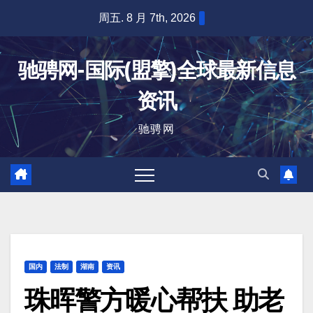
跳
周五. 8 月 7th, 2026
至
内
驰骋网-国际(盟擎)全球最新信息
容
资讯
驰骋网
国内
法制
湖南
资讯
珠晖警方暖心帮扶 助老