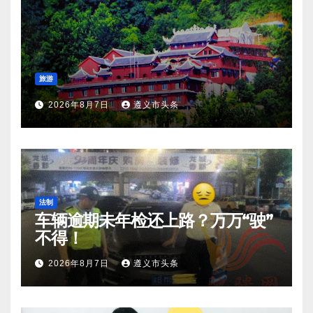
旅游
2026年8月7日
遵义市头条
法制
车辆逾期未年检还上路？万万“驶”
不得！
2026年8月7日
遵义市头条