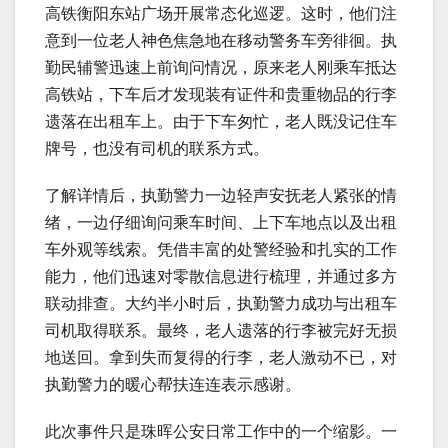
高铁衡阳东站广场开展常态化巡逻。这时，他们注
意到一位老人神色焦急地在移动警务车旁徘徊。执
勤民辅警迅速上前询问情况，原来老人刚乘车抵达
高铁站，下车后才发现装有证件和贵重物品的行李
遗落在出租车上。由于下车匆忙，老人既没记住车
牌号，也没有司机的联系方式。
了解详情后，执勤警力一边轻声安抚老人紧张的情
绪，一边仔细询问乘车时间、上下车地点以及出租
车外观等线索。凭借丰富的处警经验和扎实的工作
能力，他们迅速对零散信息进行梳理，并通过多方
联动排查。大约半小时后，执勤警力成功与出租车
司机取得联系。最终，老人遗落的行李被完好无损
地送回。拿到失而复得的行李，老人激动不已，对
执勤警力的暖心帮扶连连表示感谢。
此次事件只是珠晖公安日常工作中的一个缩影。一