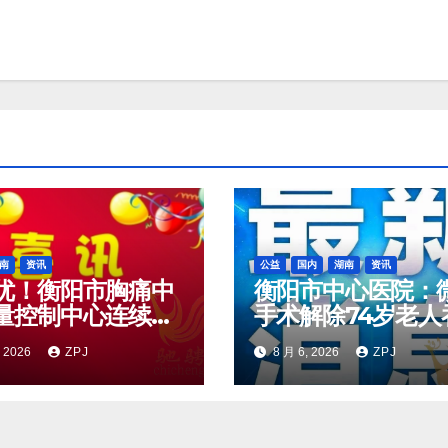
南
资讯
公益
国内
湖南
资讯
优！衡阳市胸痛中
衡阳市中心医院：
量控制中心连续三
手术解除74岁老人
评优秀市级医疗质
难题
, 2026
ZPJ
8 月 6, 2026
ZPJ
制中心