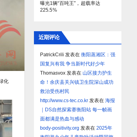
曝光1辆“百吨王”，超载率达
225.5%
近期评论
PatrickCrili
发表在
衡阳蒸湘区：强
国复兴有我 争当新时代好少年
Thomasvox
发表在
山区接力护生
绿化
命！余庆县关兴镇卫生院深山成功
救治受伤村民
http://www.cs-tec.co.kr
发表在
海报
｜DS自然探索赛衡阳站 每一帧画
面都满是热血与感动
body-positivity.org
发表在
2025年