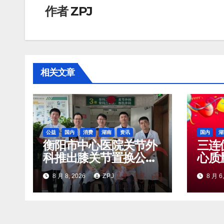
航
作者
ZPJ
相关文章
公益
国内
消费
湖南
资讯
国内
湖
衡阳市中心医院关节外
三连
科推出膝关节置换公益
心质
项目 面向社会招募20
年获
8 月 8, 2026
ZPJ
8 月 6
名资助对象
量控