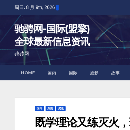
跳
周日. 8 月 9th, 2026
至
内
驰骋网-国际(盟擎)
容
全球最新信息资讯
驰骋网
HOME
国内
国际
摄影
故事
国内
湖南
资讯
既学理论又练灭火，