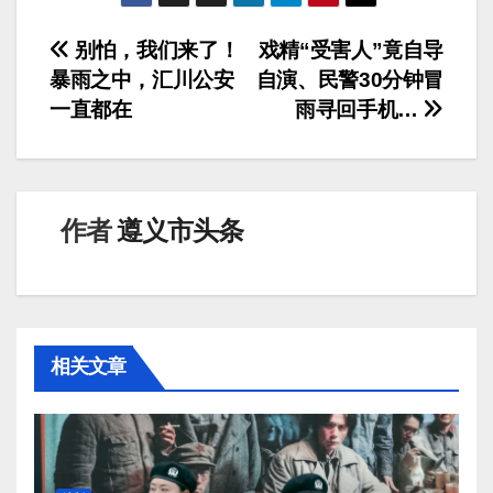
文
别怕，我们来了！
戏精“受害人”竟自导
暴雨之中，汇川公安
自演、民警30分钟冒
章
一直都在
雨寻回手机…
导
航
作者
遵义市头条
相关文章