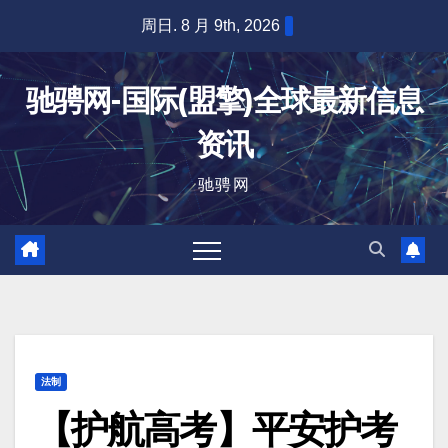
跳
周日. 8 月 9th, 2026
至
内
驰骋网-国际(盟擎)全球最新信息
容
资讯
驰骋网
法制
【护航高考】平安护考