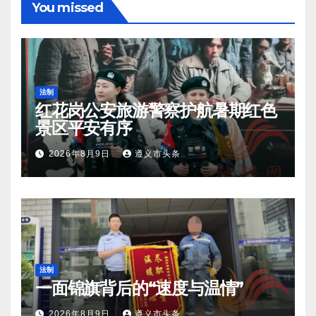
You missed
法制
红花岗公安旅游警察护航暑期红色
景区平安有序
2026年8月9日
遵义市头条
法制
一面锦旗背后的“速度与温情”
2026年8月9日
遵义市头条