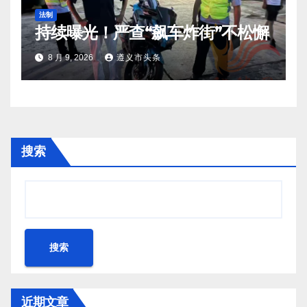
法制
持续曝光！严查“飙车炸街”不松懈
8 月 9, 2026
遵义市头条
搜索
搜索
近期文章