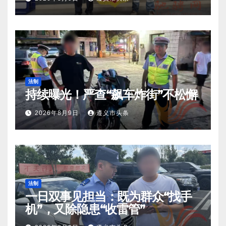
法制
持续曝光！严查“飙车炸街”不松懈
2026年8月9日
遵义市头条
法制
一日双事见担当：既为群众“找手
机”，又除隐患“收雷管”