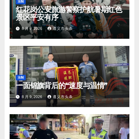
法制
红花岗公安旅游警察护航暑期红色
景区平安有序
8 月 9, 2026
遵义市头条
法制
一面锦旗背后的“速度与温情”
8 月 9, 2026
遵义市头条