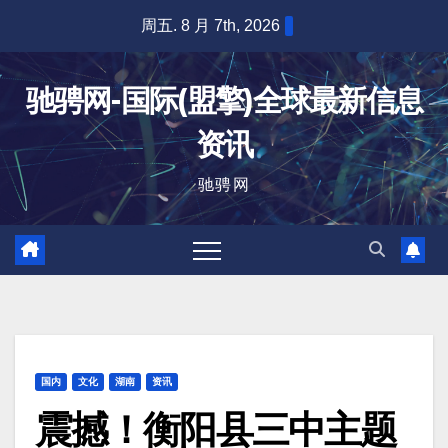
跳
周五. 8 月 7th, 2026
至
内
驰骋网-国际(盟擎)全球最新信息
容
资讯
驰骋网
国内
文化
湖南
资讯
震撼！衡阳县三中主题