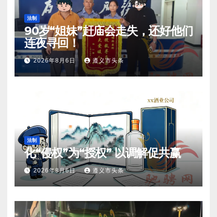
法制
90岁“姐妹”赶庙会走失，还好他们
连夜寻回！
2026年8月6日
遵义市头条
法制
化“侵权”为“授权” 以调解促共赢
2026年8月6日
遵义市头条