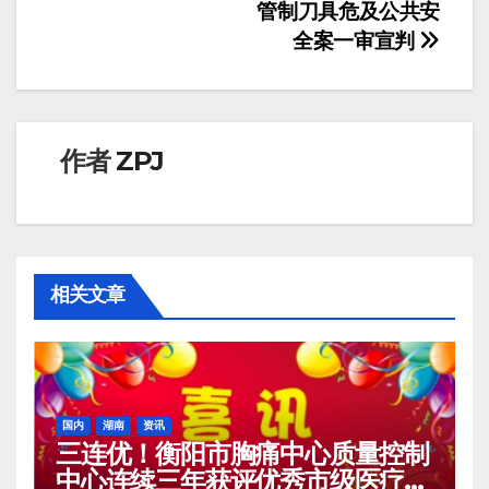
导
管制刀具危及公共安
全案一审宣判
航
作者
ZPJ
相关文章
国内
湖南
资讯
三连优！衡阳市胸痛中心质量控制
中心连续三年获评优秀市级医疗质