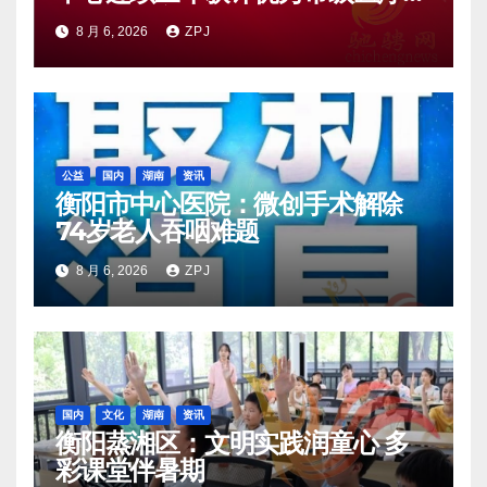
量控制中心
8 月 6, 2026
ZPJ
公益
国内
湖南
资讯
衡阳市中心医院：微创手术解除
74岁老人吞咽难题
8 月 6, 2026
ZPJ
国内
文化
湖南
资讯
衡阳蒸湘区：文明实践润童心 多
彩课堂伴暑期