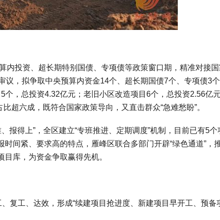
算内投资、超长期特别国债、专项债等政策窗口期，精准对接国家
审议，拟争取中央预算内资金14个、超长期国债7个、专项债3
5个，总投资4.32亿元；老旧小区改造项目6个，总投资2.56亿
占比超六成，既符合国家政策导向，又直击群众“急难愁盼”。
、报得上”，全区建立“专班推进、定期调度”机制，目前已有5个
报时间紧、要求高的特点，雁峰区联合多部门开辟“绿色通道”，
项目库，为资金争取赢得先机。
工、复工、达效，形成“续建项目抢进度、新建项目早开工、预备