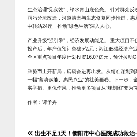
生态治理“见实效”，绿水青山底色亮。 针对群众反
雨污分流改造，河道清淤与生态修复同步推进，惠及
中转站24座，推动“绿色生活”深入人心。
产业升级“强引擎”，经济发展动能足。 重大项目
投产后，年产值预计突破5亿元；湘江低碳经济产业
全区重点项目年度计划投资16.07亿元，预计拉动G
乘势而上开新局，砥砺奋进再出发。从精准谋划到
一幅“蓄势赋能、惠民兴业”的壮美画卷。下一步，
实举措、更优作风，推动更多项目从“规划图”变为
作者：谭予卉
文
出生不足1天！衡阳市中心医院成功救治