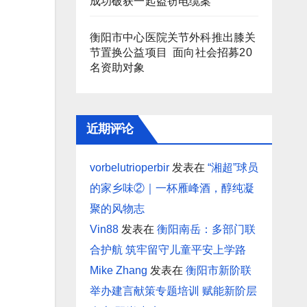
成功破获一起盗窃电缆案
衡阳市中心医院关节外科推出膝关
节置换公益项目 面向社会招募20
名资助对象
近期评论
vorbelutrioperbir
发表在
“湘超”球员
的家乡味②｜一杯雁峰酒，醇纯凝
聚的风物志
Vin88
发表在
衡阳南岳：多部门联
合护航 筑牢留守儿童平安上学路
Mike Zhang
发表在
衡阳市新阶联
举办建言献策专题培训 赋能新阶层