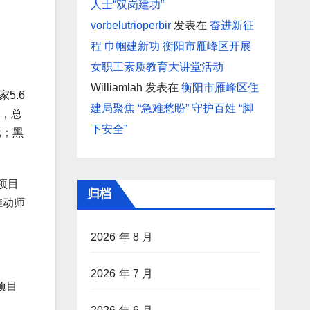
人士“双岗建功”
vorbelutrioperbir
发表在
奋进新征
程 巾帼建新功 衡阳市雁峰区开展
女职工素质教育大讲堂活动
Williamlah
发表在
衡阳市雁峰区住
5.6
建局聚焦 “急难愁盼” 守护百姓 “脚
个，总
下安全”
元；黑
项目
归档
推动师
2026 年 8 月
2026 年 7 月
项目