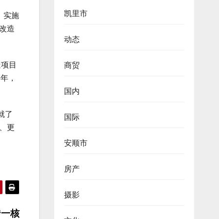
凯里市
，实施
改造
动态
造项目
商贸
5年，
国内
就了
国际
、更
安顺市
房产
摄影
“一核