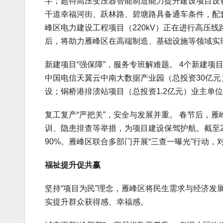
半；超特高压变压器智能制造能力提升建设项目设
干道幸福河街、跃林路、碧塘路具备通车条件，配
峰区电力建设工程项目（220kV）正在进行高压线
后，将助力雁峰区在高端制造、基础设施等领域实
新建项目“强保障”，服务专班解难题。 4个新建项
中国电信天翼云中南大数据产业园（总投资30亿元
设；铜桥港排渍站项目（总投资1.2亿元）业主单
复工复产“严把关”，安全与发展并重。 春节后，
训、隐患排查等举措，为项目建设保驾护航。截至2
90%。雁峰区联合多部门开展“三查一曝光”行动，
福祉提升促共赢
坚持“项目为民”理念，雁峰区将民生需求与经济发
实提升群众获得感、幸福感。