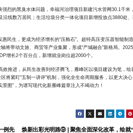
映强烈的黑臭水体问题，幸福河治理项目新建污水管网30.1千米
沿线数万居民；生活垃圾分类一体化项目新增投放点3880处、
不仅惠民生，更成为经济增长的“压舱石”。超特高压变压器智能制
轴将带动文旅、商贸等产业集聚，形成“产城融合”新格局。202
DP增长2个百分点，新增就业岗位超2000个。
高效推进，从民生改善到经济腾飞，雁峰区以项目建设为笔，绘
全区将紧盯“五制一讲评”机制，强化全生命周期服务，以更大决心
“实景图”，为谱写现代化新雁峰篇章注入不竭动力！
一例先
焕新出彩光明路⑨ | 聚焦全面深化改革，绘就