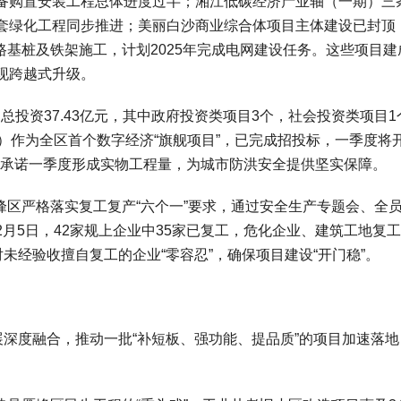
备购置安装工程总体进度过半；湘江低碳经济产业轴（一期）三
套绿化工程同步推进；美丽白沙商业综合体项目主体建设已封顶
路基桩及铁架施工，计划2025年完成电网建设任务。这些项目建
现跨越式升级。
目总投资37.43亿元，其中政府投资类项目3个，社会投资类项目1
）作为全区首个数字经济“旗舰项目”，已完成招投标，一季度将
位承诺一季度形成实物工程量，为城市防洪安全提供坚实保障。
雁峰区严格落实复工复产“六个一”要求，通过安全生产专题会、全
月5日，42家规上企业中35家已复工，危化企业、建筑工地复
对未经验收擅自复工的企业“零容忍”，确保项目建设“开门稳”。
展深度融合，推动一批“补短板、强功能、提品质”的项目加速落地