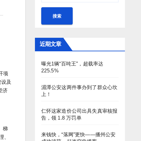
搜索
近期文章
曝光1辆“百吨王”，超载率达
225.5%
开项
建设及
湄潭公安这两件事办到了群众心坎
经济
上！
仁怀这家造价公司出具失真审核报
告，领 1.8 万罚单
、梯
来钱快，“落网”更快——播州公安
治理、