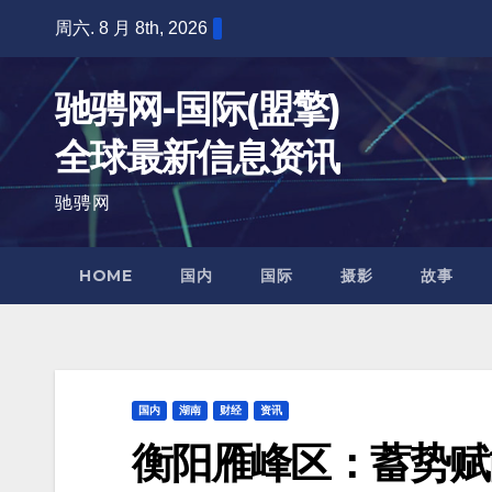
跳
周六. 8 月 8th, 2026
至
内
驰骋网-国际(盟擎)
容
全球最新信息资讯
驰骋网
HOME
国内
国际
摄影
故事
国内
湖南
财经
资讯
衡阳雁峰区：蓄势赋