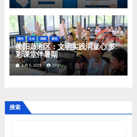
国内
文化
湖南
资讯
衡阳蒸湘区：文明实践润童心 多
彩课堂伴暑期
8 月 5, 2026
ZPJ
搜索