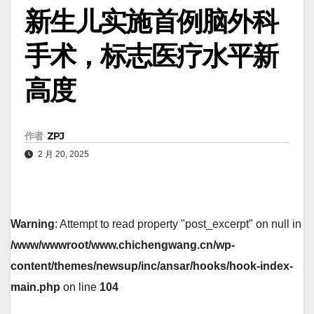
新生儿实施首例脑外科
手术，标志医疗水平新
高度
作者
ZPJ
2 月 20, 2025
Warning
: Attempt to read property "post_excerpt" on null in
/www/wwwroot/www.chichengwang.cn/wp-
content/themes/newsup/inc/ansar/hooks/hook-index-
main.php
on line
104