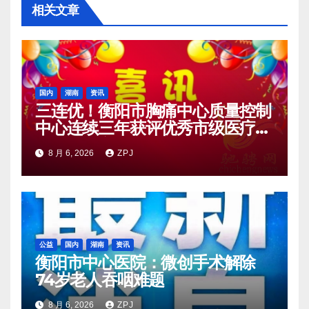
相关文章
国内
湖南
资讯
三连优！衡阳市胸痛中心质量控制
中心连续三年获评优秀市级医疗质
量控制中心
8 月 6, 2026
ZPJ
公益
国内
湖南
资讯
衡阳市中心医院：微创手术解除
74岁老人吞咽难题
8 月 6, 2026
ZPJ