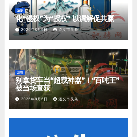
法制
化“侵权”为“授权” 以调解促共赢
2026年8月6日
遵义市头条
法制
别拿货车当“超载神器”！“百吨王”
被当场查获
2026年8月6日
遵义市头条