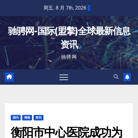
跳
周五. 8 月 7th, 2026
至
内
驰骋网-国际(盟擎)全球最新信息
容
资讯
驰骋网
国内
湖南
资讯
衡阳市中心医院成功为