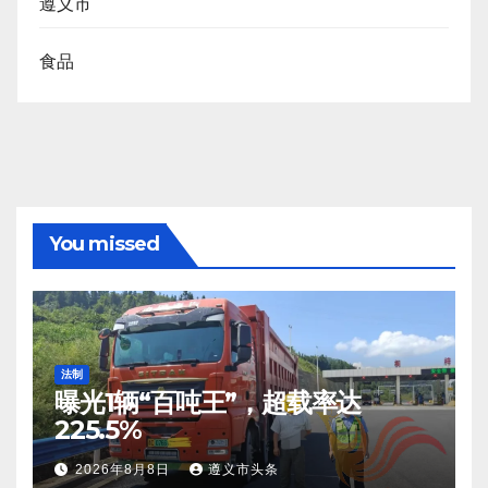
遵义市
食品
You missed
法制
曝光1辆“百吨王”，超载率达
225.5%
2026年8月8日
遵义市头条