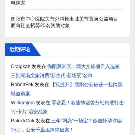
电缆案
衡阳市中心医院关节外科推出膝关节置换公益项目
面向社会招募20名资助对象
近期评论
Craigkah
发表在
衡阳蒸湘区：两大文旅项目入选第
三批湖南文旅消费“新生代·新场景”名单
RobertFek
发表在
【双提升】绥阳公安破获一起跨区
域盗窃案
Williamjem
发表在
零容忍！新蒲林达警务站精准打击
“小卡片”治安乱象
PatrickCrili
发表在
三年“网恋”一场空？假借怀孕诈骗
15万，公安千里追缉终破案！