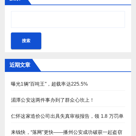
搜索
近期文章
曝光1辆“百吨王”，超载率达225.5%
湄潭公安这两件事办到了群众心坎上！
仁怀这家造价公司出具失真审核报告，领 1.8 万罚单
来钱快，“落网”更快——播州公安成功破获一起盗窃