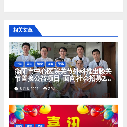
相关文章
公益
国内
消费
湖南
资讯
衡阳市中心医院关节外科推出膝关
节置换公益项目 面向社会招募20
名资助对象
8 月 8, 2026
ZPJ
国内
湖南
资讯