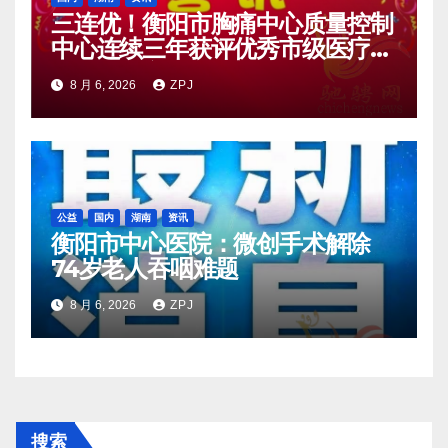
三连优！衡阳市胸痛中心质量控制
中心连续三年获评优秀市级医疗质
量控制中心
8 月 6, 2026
ZPJ
公益
国内
湖南
资讯
衡阳市中心医院：微创手术解除
74岁老人吞咽难题
8 月 6, 2026
ZPJ
搜索