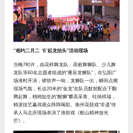
“相约二月二 ‘E’起龙抬头”活动现场
当晚7时许，由花样舞龙队、高桩舞狮队、少儿舞
龙队等60名志愿者组成的“雁辰龙狮队”，在弘阳广
场准时开演，锣鼓声一响，龙狮队一出，瞬间点燃
现场气氛，长达20米的“金龙”在队员默契配合下翻
腾起舞，栩栩如生的“醒狮”攀高采青、吐纳祥瑞，
精湛技艺赢得观众阵阵喝彩。衡州花鼓戏“非遗”传
承人马志庆现场表演了渔鼓戏《船山精神放光
芒》。