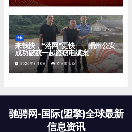
法制
来钱快，“落网”更快——播州公安
成功破获一起盗窃电缆案
2026年8月8日
遵义市头条
驰骋网-国际(盟擎)全球最新
信息资讯