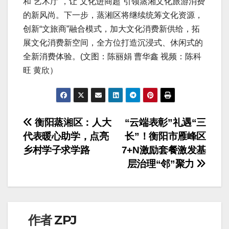
和“艺术厅”，让“文化进商超”引领蒸湘文化旅游消费
的新风尚。下一步，蒸湘区将继续统筹文化资源，
创新“文旅商”融合模式，加大文化消费新供给，拓
展文化消费新空间，全方位打造沉浸式、休闲式的
全新消费体验。(文图：陈丽娟 曹华鑫 视频：陈科
旺 黄欣）
文
衡阳蒸湘区：人大
“云端表彰”礼遇“三
代表暖心助学，点亮
长”！衡阳市雁峰区
章
乡村学子求学路
7+N激励套餐激发基
导
层治理“邻”聚力
航
作者
ZPJ