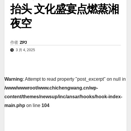
抬头 文化盛宴点燃蒸湘
夜空
作者
ZPJ
3 月 4, 2025
Warning
: Attempt to read property "post_excerpt" on null in
/www/wwwroot/www.chichengwang.cn/wp-
content/themes/newsup/inc/ansar/hooks/hook-index-
main.php
on line
104