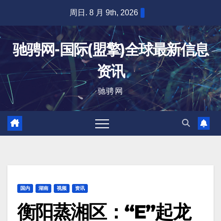
跳
周日. 8 月 9th, 2026
至
内
驰骋网-国际(盟擎)全球最新信息
容
资讯
驰骋网
国内
湖南
视频
资讯
衡阳蒸湘区：“E”起龙