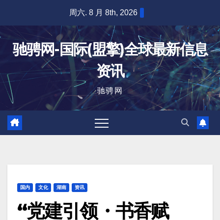
跳
周六. 8 月 8th, 2026
至
内
驰骋网-国际(盟擎)全球最新信息
容
资讯
驰骋网
国内
文化
湖南
资讯
“党建引领・书香赋