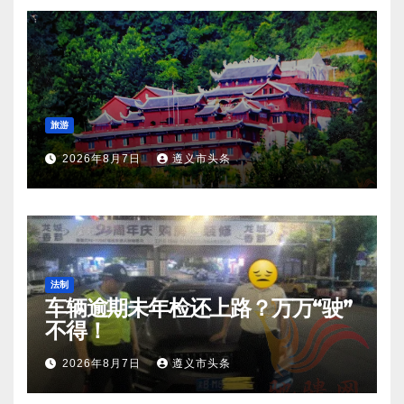
旅游
2026年8月7日
遵义市头条
法制
车辆逾期未年检还上路？万万“驶”
不得！
2026年8月7日
遵义市头条