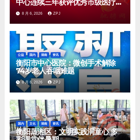
中心连续三年获评优秀市级医疗质
量控制中心
8 月 6, 2026
ZPJ
公益
国内
湖南
资讯
衡阳市中心医院：微创手术解除
74岁老人吞咽难题
8 月 6, 2026
ZPJ
国内
文化
湖南
资讯
衡阳蒸湘区：文明实践润童心 多
彩课堂伴暑期