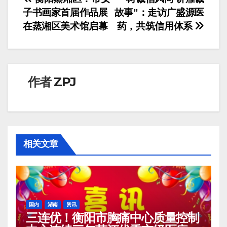
文
子书画家首届作品展
故事”：走访广盛源医
章
在蒸湘区美术馆启幕
药，共筑信用体系
导
航
作者
ZPJ
相关文章
国内
湖南
资讯
三连优！衡阳市胸痛中心质量控制