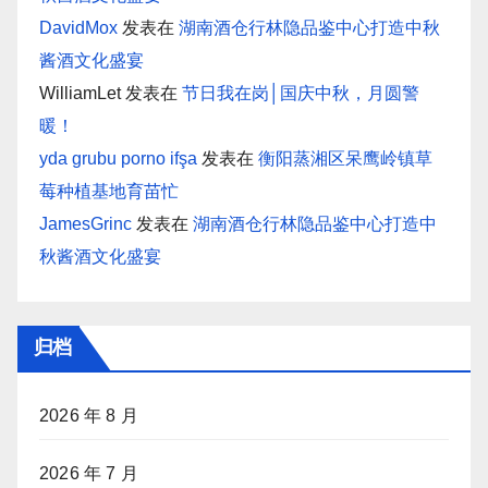
DavidMox
发表在
湖南酒仓行林隐品鉴中心打造中秋
酱酒文化盛宴
WilliamLet
发表在
节日我在岗│国庆中秋，月圆警
暖！
yda grubu porno ifşa
发表在
衡阳蒸湘区呆鹰岭镇草
莓种植基地育苗忙
JamesGrinc
发表在
湖南酒仓行林隐品鉴中心打造中
秋酱酒文化盛宴
归档
2026 年 8 月
2026 年 7 月