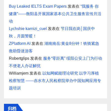
Buy Leaked IELTS Exam Papers
发表在
“我服务 你
健康”——衡阳县开展国家基本公共卫生服务宣传月活
动
Lychshie karnizi_cuel
发表在
节日我在岗│国庆中
秋，月圆警暖！
ZPlatform AI
发表在
湖南南岳:黄金8分钟！铁骑紧急
救助昏迷游客
Robertglips
发表在
服务“零距离” 绥阳公安上门为行动
不便老人办证解忧
Williamjem
发表在
以知网赋能理论研究 以学习厚植
检察智慧 ——赤水市人民检察院举办中国知网应用专
题培训
归档