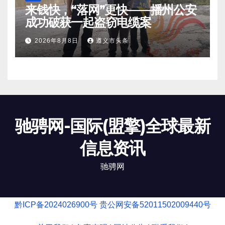
来钱快，“落网”更快——播州公安
成功破获一起盗窃电缆案
2026年8月8日
遵义市头条
驰骋网-国际(盟擎)全球最新
信息资讯
驰骋网
黔ICP备2024026900号
贵公网安备52011502009440号