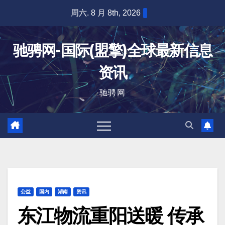
跳
周六. 8 月 8th, 2026
至
内
驰骋网-国际(盟擎)全球最新信息
容
资讯
驰骋网
公益
国内
湖南
资讯
东江物流重阳送暖 传承