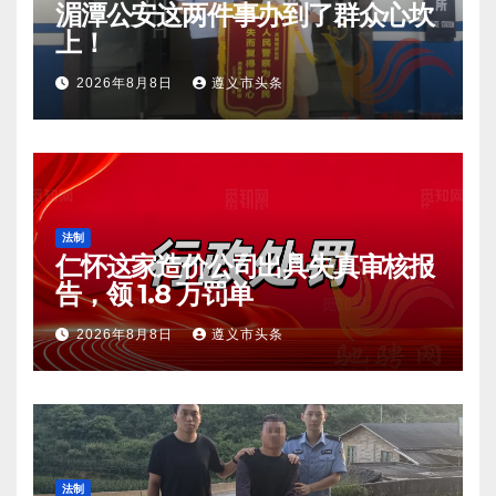
湄潭公安这两件事办到了群众心坎
上！
2026年8月8日
遵义市头条
法制
仁怀这家造价公司出具失真审核报
告，领 1.8 万罚单
2026年8月8日
遵义市头条
法制