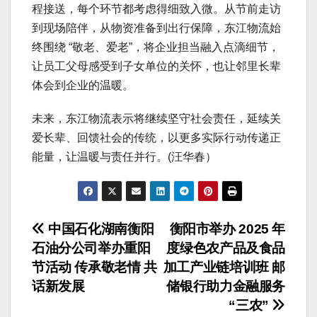
程接送，每个环节都考虑得细致入微。从节前走访
到现场陪伴，从物资准备到出行保障，东江物流始
终围绕 “敬老、爱老”，将企业担当融入点滴细节，
让员工父母感受到子女单位的关怀，也让邻里长辈
体会到企业的温暖。
未来，东江物流表示将继续坚守社会责任，延续关
爱长辈、回馈社会的传统，以更多实际行动传递正
能量，让温暖与责任并行。(汪华春）
文
中国石化湖南衡阳
衡阳市举办 2025 年
石油分公司举办重阳
度绿色农产品及食品
章
节活动 传承敬老情 共
加工产业链培训班 邮
导
话新发展
储银行助力金融服务
“三农”