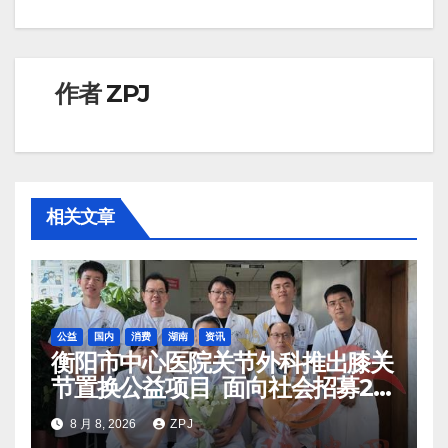
航
作者
ZPJ
相关文章
公益
国内
消费
湖南
资讯
衡阳市中心医院关节外科推出膝关
节置换公益项目 面向社会招募20
名资助对象
8 月 8, 2026
ZPJ