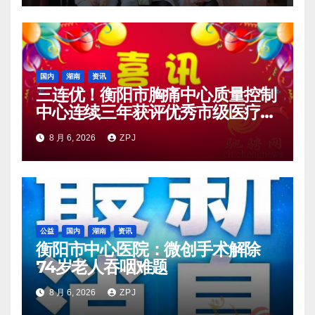
国内
湖南
资讯
三连优！衡阳市胸痛中心质量控制
中心连续三年获评优秀市级医疗质
量控制中心
8 月 6, 2026
ZPJ
公益
国内
湖南
资讯
衡阳市中心医院：微创手术解除
74岁老人吞咽难题
8 月 6, 2026
ZPJ