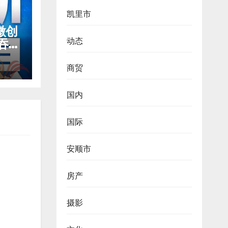
凯里市
微创
动态
吞咽
商贸
国内
国际
安顺市
房产
摄影