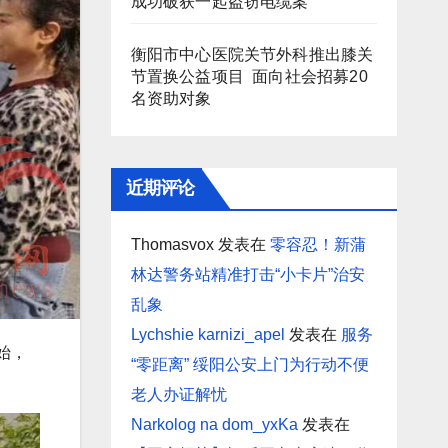
成功破获一起盗窃电缆案
衡阳市中心医院关节外科推出膝关
节置换公益项目 面向社会招募20
名资助对象
近期评论
Thomasvox
发表在
零容忍！新蒲
林达警务站精准打击“小卡片”治安
乱象
Lychshie karnizi_apel
发表在
服务
始，
“零距离” 绥阳公安上门为行动不便
老人办证解忧
Narkolog na dom_yxKa
发表在