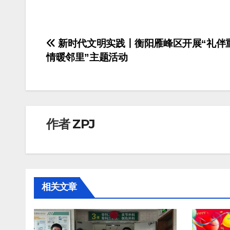
文
新时代文明实践丨衡阳雁峰区开展“礼伴
情暖邻里”主题活动
章
导
航
作者
ZPJ
相关文章