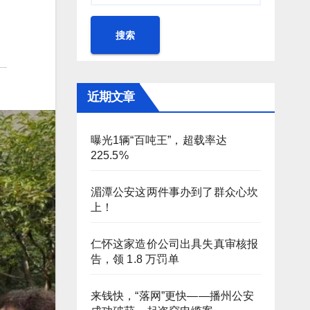
搜索
近期文章
曝光1辆“百吨王”，超载率达
225.5%
湄潭公安这两件事办到了群众心坎
上！
仁怀这家造价公司出具失真审核报
告，领 1.8 万罚单
来钱快，“落网”更快——播州公安