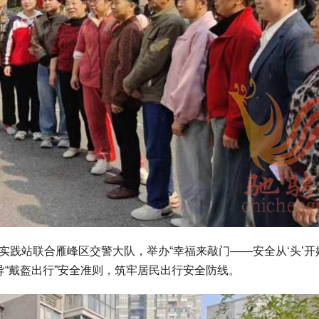
实践站联合雁峰区交警大队，举办“幸福来敲门——安全从‘头’开
导“戴盔出行”安全准则，筑牢居民出行安全防线。