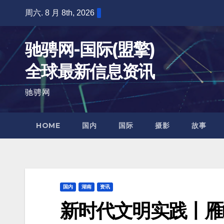
跳
周六. 8 月 8th, 2026
至
内
驰骋网-国际(盟擎)
容
全球最新信息资讯
驰骋网
HOME
国内
国际
摄影
故事
国内
湖南
资讯
新时代文明实践丨雁