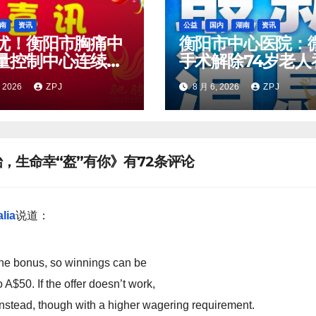
南
资讯
公益
国内
湖南
资讯
优！衡阳市胸痛中
衡阳市中心医院：
量控制中心连续三
手术解除74岁老人
评优秀市级医疗质
难题
, 2026
ZPJ
8 月 6, 2026
ZPJ
制中心
，生命幸“盔”有你》有72条评论
lia
说道：
he bonus, so winnings can be
 A$50. If the offer doesn’t work,
nstead, though with a higher wagering requirement.