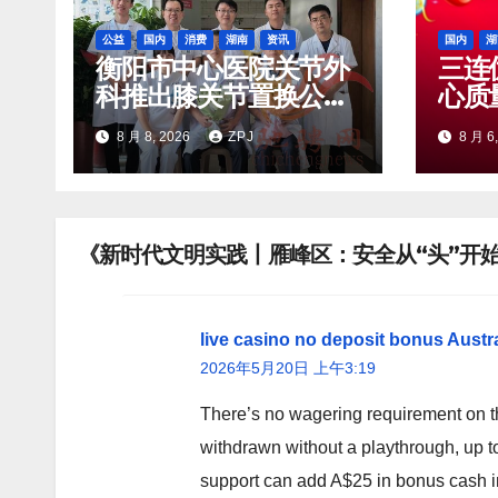
公益
国内
消费
湖南
资讯
国内
湖
衡阳市中心医院关节外
三连
科推出膝关节置换公益
心质
项目 面向社会招募20
年获
8 月 8, 2026
ZPJ
8 月 6
名资助对象
量控
《新时代文明实践丨雁峰区：安全从“头”开始
live casino no deposit bonus Austra
2026年5月20日 上午3:19
There’s no wagering requirement on t
withdrawn without a playthrough, up to
support can add A$25 in bonus cash i