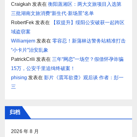
Craigkah
发表在
衡阳蒸湘区：两大文旅项目入选第
三批湖南文旅消费“新生代·新场景”名单
RobertFek
发表在
【双提升】绥阳公安破获一起跨区
域盗窃案
Williamjem
发表在
零容忍！新蒲林达警务站精准打击
“小卡片”治安乱象
PatrickCrili
发表在
三年“网恋”一场空？假借怀孕诈骗
15万，公安千里追缉终破案！
phising
发表在
影片《震耳欲聋》观后谈 作者：彭一
三
归档
2026 年 8 月