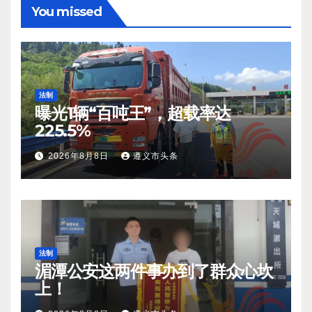
You missed
法制
曝光1辆“百吨王”，超载率达
225.5%
2026年8月8日
遵义市头条
法制
湄潭公安这两件事办到了群众心坎
上！