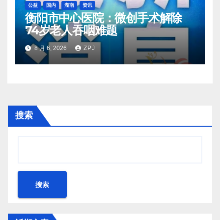
公益
国内
湖南
资讯
衡阳市中心医院：微创手术解除
74岁老人吞咽难题
8 月 6, 2026
ZPJ
搜索
搜索