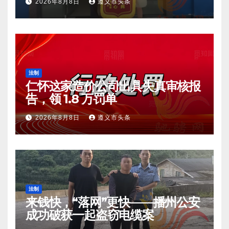
2026年8月8日
遵义市头条
法制
仁怀这家造价公司出具失真审核报
告，领 1.8 万罚单
2026年8月8日
遵义市头条
法制
来钱快，“落网”更快——播州公安
成功破获一起盗窃电缆案