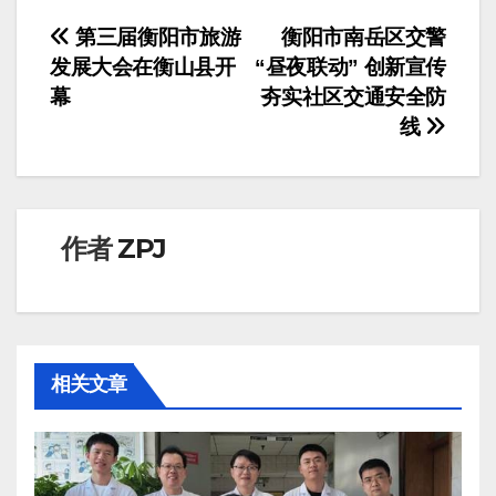
文
第三届衡阳市旅游
衡阳市南岳区交警
发展大会在衡山县开
“昼夜联动” 创新宣传
章
幕
夯实社区交通安全防
导
线
航
作者
ZPJ
相关文章