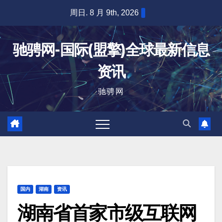
跳
周日. 8 月 9th, 2026
至
内
驰骋网-国际(盟擎)全球最新信息
容
资讯
驰骋网
国内
湖南
资讯
湖南省首家市级互联网