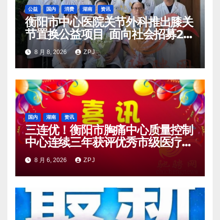
公益
国内
消费
湖南
资讯
衡阳市中心医院关节外科推出膝关
节置换公益项目 面向社会招募20
名资助对象
8 月 8, 2026
ZPJ
国内
湖南
资讯
三连优！衡阳市胸痛中心质量控制
中心连续三年获评优秀市级医疗质
量控制中心
8 月 6, 2026
ZPJ