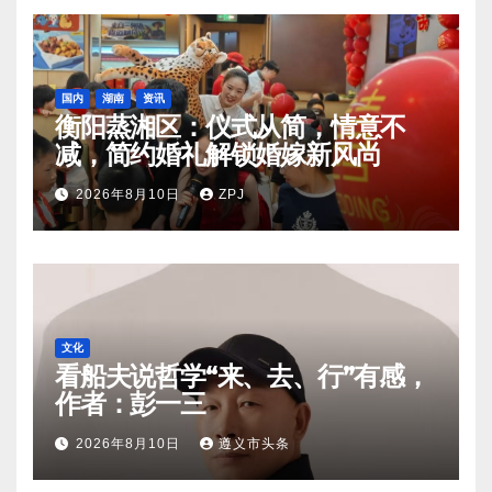
国内
湖南
资讯
衡阳蒸湘区：仪式从简，情意不
减，简约婚礼解锁婚嫁新风尚
2026年8月10日
ZPJ
文化
看船夫说哲学“来、去、行”有感，
作者：彭一三
2026年8月10日
遵义市头条