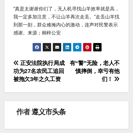
“真是太谢谢你们了，无人机寻找山羊效率就是高，
我一定多加注意，不让山羊再次走丢。”走丢山羊找
到那一刻，群众难掩内心的激动，连声对民警表示
感谢。来源；桐梓公安
文
正安法院执行局成
有“警”无险，老人不
功为27名农民工追回
慎摔倒，幸亏有他
章
被拖欠3年之久工资
们！
导
航
作者
遵义市头条