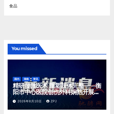
食品
You missed
国内
湖南
资讯
精研显微医术 重塑肢体完整——衡
阳市中心医院创伤外科娴熟开展各
类高难度显微修复手术
2026年8月10日
ZPJ