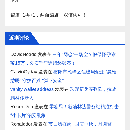
锦旗+1再+1，两面锦旗，双倍认可！
近期评论
DavidNeads
发表在
三年“网恋”一场空？假借怀孕诈
骗15万，公安千里追缉终破案！
CalvinGyday
发表在
衡阳市雁峰区住建局聚焦 “急难
愁盼” 守护百姓 “脚下安全”
vanity wallet address
发表在
珠晖新兵齐列阵，抗战
精神传新人
RobertDep
发表在
零容忍！新蒲林达警务站精准打击
“小卡片”治安乱象
Ronalddor
发表在
节日我在岗│国庆中秋，月圆警