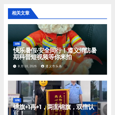
相关文章
法制
快乐暑假·安全同行！遵义消防暑
期科普短视频等你来拍
8 月 10, 2026
遵义市头条
法制
锦旗+1再+1，两面锦旗，双倍认
可！