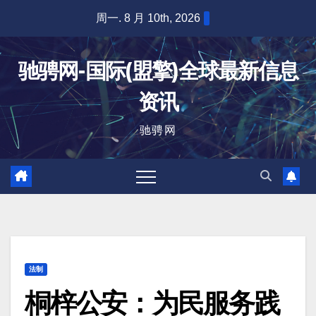
跳
周一. 8 月 10th, 2026
至
内
驰骋网-国际(盟擎)全球最新信息
容
资讯
驰骋网
法制
桐梓公安：为民服务践