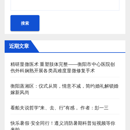
搜索
近期文章
精研显微医术 重塑肢体完整——衡阳市中心医院创
伤外科娴熟开展各类高难度显微修复手术
衡阳蒸湘区：仪式从简，情意不减，简约婚礼解锁婚
嫁新风尚
看船夫说哲学“来、去、行”有感， 作者：彭一三
快乐暑假·安全同行！遵义消防暑期科普短视频等你
来拍