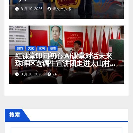
8 月 10, 2026
遵义市头条
国内
文化
法制
湖南
红课堂叩问初心 AI课堂对话未来
珠晖区选调生宣讲团走进太山村暑
期托管班
8 月 10, 2026
ZPJ
搜索